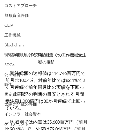
コストアプローチ
無形資産評価
CEIV
工作機械
Blockchain
現地調査における安全対策
2021年11月～2023年8月までの工作機械受注
額の推移
SDGs
　受注総額の速報値は114,746百万円で
公民連携
前月比100.4%、対前年比では82.4%で8
時価
ヶ月連続で前年同月比の実績を下回っ
た。好不況の判断の目安とされる月間
固定資産税
受注額1,000億円は30か月連続で上回っ
太陽光発電の評価
ている。
インフラ・社会資本
　地域別では内需は35,680百万円（前月
ゲコノミスト
比90.6%）で、外需は79,066万円（前月