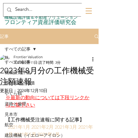
​機械設備評価＆不動産ソリューション
​フロンティア資産評価研究会
記事
すべての記事
Frontier Valuation
すべての記事
2023年9月11日
読了時間: 3分
2023年8月分の工作機械受
機械設備評価
注額速報
環境規制と評価
更新日：
2024年12月10日
やぐら鶴
※最新の動向については下段リンクか
資格と倫理
らご覧下さい
見本市
【工作機械受注速報に関する記事】
航空
2021年1月
2021年2月
2021年3月
2021年
4月
2021年5月
2021年6月
建設機械（イエローアイロン）