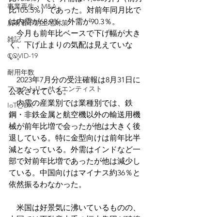
事業再生・M&A
比105.5%）であった。対前年同月比で
は内需が68.9%、外需が90.3％。
所有者不明土地対策
　今月も前年比ベースで下げ幅が大き
雑記
く、下げ止まりの気配は見えていな
COVID-19
い。
耐用年数
　2023年7月分の受注確報は8月31日に
ファクトリーサイエンティスト
公表されている。
内需の産業別では
業種別では、鉄
IoTとDX
鋼・非鉄金属と航空機以外の輸送用機
械が前年比増で会ったが他は大きく後
退している。特に金型向けは前年比半
減となっている。
外需はインドなど一
部で対前年比増であったが他は減少し
ている。中国向けはマイナス約36％と
依然振るわなかった。
　米国は好景気に沸いているものの、