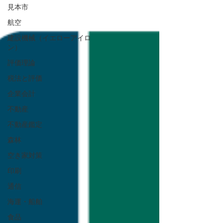
見本市
航空
建設機械（イエローアイロ
ン）
評価理論
税法と評価
企業会計
不動産
不動産鑑定
森林
空き家対策
印刷
通信
海運・船舶
食品