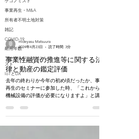
ゲコノミスト
事業再生・M&A
所有者不明土地対策
雑記
COVID-19
耐用年数
Hideyasu Matsuura
ファクトリーサイエンティ
2024年4月23日
読了時間: 3分
スト
事業性融資の推進等に関する法
IoTとDX
律と動産の鑑定評価
去年の終わりか今年の初め頃だったか、事業
再生のセミナーに参加した時、「これからは
機械設備の評価が必要になりますよ」と講師
の先生から伺いました。 我々としては面目
躍如となるいい機会です。