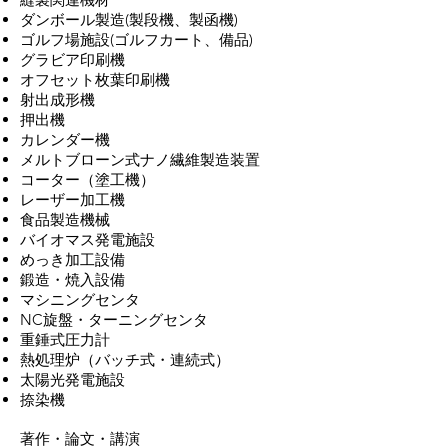
ダンボール製造(製段機、製函機)
ゴルフ場施設(ゴルフカート、備品)
グラビア印刷機
オフセット枚葉印刷機
射出成形機
押出機
カレンダー機
メルトブローン式ナノ繊維製造装置
コーター（塗工機）
レーザー加工機
食品製造機械
バイオマス発電施設
めっき加工設備
鍛造・焼入設備
​マシニングセンタ
NC旋盤・ターニングセンタ
重錘式圧力計
​熱処理炉（バッチ式・連続式）
太陽光発電施設
捺染機
著作・論文・講演