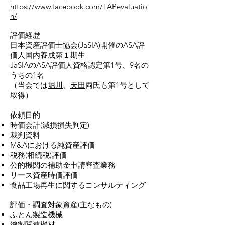
https://www.facebook.com/TAPevaluatio
n/
評価経歴
日本資産評価士協会(JaSIA)開催のASA評
価人国内養成第１期生
JaSIAのASA評価人資格認定第1号、9名の
うちの1名
（当会では
堀川
、
天田
両氏も第1号として
取得）
依頼目的
時価会計(減損損失判定)
裁判資料
M&Aにおける純資産評価
税務(相続税)評価
公的機関の補助金申請審査業務
リース資産時価評価
食品工場再生に関するコンサルティング
評価・調査対象資産(主なもの)
ふとん製造機械
縫製関連機材