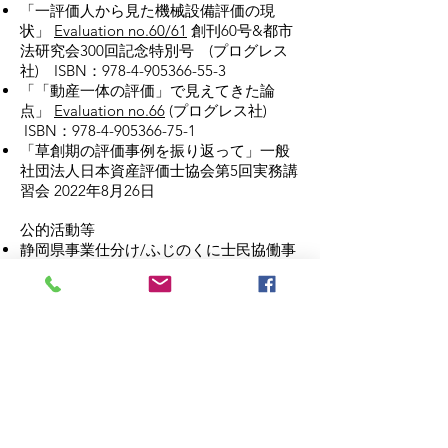
「一評価人から見た機械設備評価の現
状」
Evaluation no.60/61
創刊60号&都市
法研究会300回記念特別号 (プログレス
社) ISBN：978-4-905366-55-3
「「動産一体の評価」で見えてきた論
点」
Evaluation no.66
(プログレス社)
ISBN：978-4-905366-75-1
「草創期の評価事例を振り返って」一般
社団法人日本資産評価士協会第5回実務講
習会 2022年8月26日
公的活動等
静岡県事業仕分け/ふじのくに士民協働事
業レビュー 専門委員 2010年～2017年
静岡市上下水道事業経営協議会 2017年
4月～2021年3月
​一般社団法人 日本資産評価士協会
社員
(会員代表) 2018年10月～
​一般社団法人 日本資産評価士協会
ソーラ
ープロジェクトチーム 2022年10月～
一般社団法人しずおか民家活用推進協会
理事(事業担当) 2022年7月～