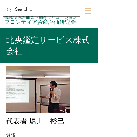
​機械設備評価＆不動産ソリューション
​フロンティア資産評価研究会
北央鑑定サービス株式
会社
代表者 堀川 裕巳
資格