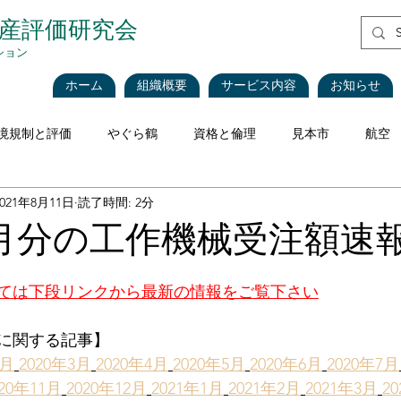
資産評価研究会
ション
ホーム
組織概要
サービス内容
お知らせ
境規制と評価
やぐら鶴
資格と倫理
見本市
航空
2021年8月11日
読了時間: 2分
評価理論
税法と評価
企業会計
不動産
不動産
年7月分の工作機械受注額速
海運・船舶
食品
再生可能エネルギー
インベントリ
ては下段リンクから最新の情報をご覧下さい
に関する記事】
価
CEIV
工作機械
Blockchain
現地調査における
2月
2020年3月
2020年4月
2020年5月
2020年6月
2020年7月
020年11月
2020年12月
2021年1月
2021年2月
2021年3月
2