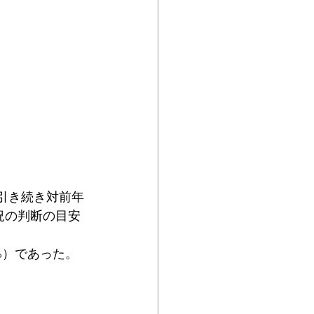
月、引き続き対前年
況の判断の目安
7%）であった。