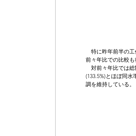
　特に昨年前半の工作
前々年比での比較も
　対前々年比では総額ベ
(133.5%)とほ
調を維持している。