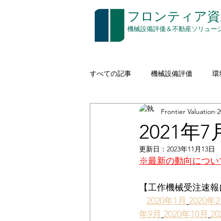
​フロンティア
​機械設備評価＆不動産ソリュー
すべての記事
機械設備評価
環
Frontier Valuation
建設機械（イエローアイロン）
2021
更新日：
2023年11月13日
空き家対策
印刷
通信
※最新の動向につい
【工作機械受注速報
コストアプローチ
無形資産評
2020年1月
2020年
年9月
2020年10月
2