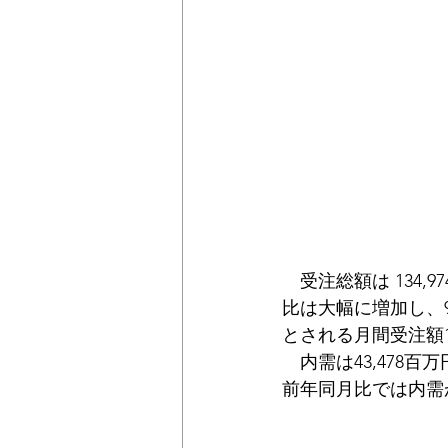
　受注総額は 134,
比は大幅に増加し、
とされる月間受注額1
　内需は43,478百
前年同月比では内需が1