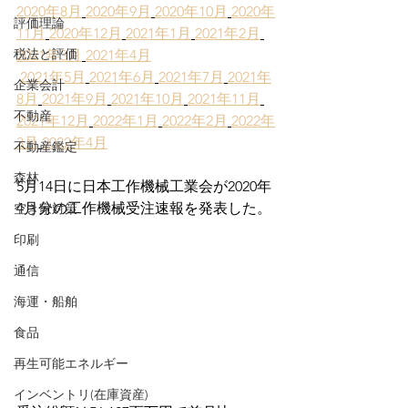
2020年8月
2020年9月
2020年10月
2020年
評価理論
11月
2020年12月
2021年1月
2021年2月
税法と評価
2021年3月
2021年4月
2021年5月
2021年6月
2021年7月
2021年
企業会計
8月
2021年9月
2021年10月
2021年11月
不動産
2021年12月
2022年1月
2022年2月
2022年
3月
2022年4月
不動産鑑定
森林
5月14日に日本工作機械工業会が2020年
4月分の工作機械受注速報を発表した。
空き家対策
印刷
通信
海運・船舶
食品
再生可能エネルギー
インベントリ(在庫資産)