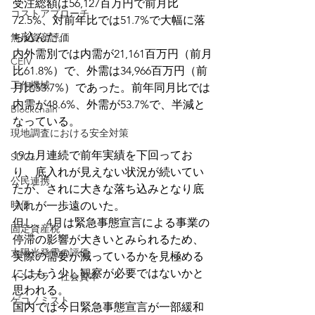
受注総額は56,127百万円で前月比
コストアプローチ
72.5%、対前年比では51.7%で大幅に落
ち込んだ。
無形資産評価
内外需別では内需が21,161百万円（前月
CEIV
比61.8%）で、外需は34,966百万円（前
工作機械
月比53.7%）であった。前年同月比では
内需が48.6%、外需が53.7%で、半減と
Blockchain
なっている。
現地調査における安全対策
19カ月連続で前年実績を下回ってお
SDGs
り、底入れが見えない状況が続いてい
公民連携
たが、されに大きな落ち込みとなり底
時価
入れが一歩遠のいた。 
但し、4月は緊急事態宣言による事業の
固定資産税
停滞の影響が大きいとみられるため、
太陽光発電の評価
実際の需要が減っているかを見極める
にはもう少し観察が必要ではないかと
インフラ・社会資本
思われる。
ゲコノミスト
国内では今日緊急事態宣言が一部緩和