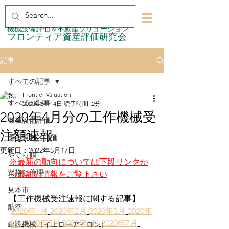
​機械設備評価＆不動産ソリューション
​フロンティア資産評価研究会
記事
すべての記事
Frontier Valuation
すべての記事
2020年5月14日
読了時間: 2分
2020年4月分の工作機械受
機械設備評価
注額速報
環境規制と評価
更新日：
2022年5月17日
やぐら鶴
※最新の動向については下段リンクか
資格と倫理
ら最新の情報をご覧下さい
見本市
【工作機械受注速報に関する記事】
航空
2020年1月
2020年2月
2020年3月
2020年
4月
2020年5月
2020年6月
2020年7月
建設機械（イエローアイロン）