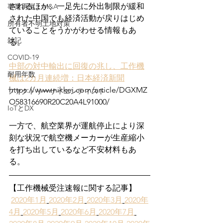
されるほか、一足先に外出制限が緩和
事業再生・M&A
された中国でも経済活動が戻りはじめ
所有者不明土地対策
ていることをうかがわせる情報もあ
雑記
る。
COVID-19
中部の対中輸出に回復の兆し、工作機
耐用年数
械は2カ月連続増：日本経済新聞
https://www.nikkei.com/article/DGXMZ
ファクトリーサイエンティスト
O58316690R20C20A4L91000/
IoTとDX
一方で、航空業界が運航停止により深
刻な状況で航空機メーカーが生産縮小
を打ち出しているなど不安材料もあ
る。 　
【工作機械受注速報に関する記事】
2020年1月
2020年2月
2020年3月
2020年
4月
2020年5月
2020年6月
2020年7月