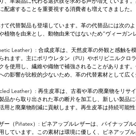
り、革製品に代わる選択肢を求める声が増えています。
に配慮することを重要視する消費者も増えてきました。
けて代替製品も登場しています。革の代替品には次のよ
や植物を由来とし、動物由来ではないため”ヴィーガン
hetic Leather）: 合成皮革は、天然皮革の外観と感触
られます。主にポリウレタン（PU）やポリビニルクロラ
クを使用し、繊維や織物で補強されることがあります。
への影響が比較的少ないため、革の代替素材として広く
cled Leather）: 再生皮革は、古着や革の廃棄物をリ
製品から取り出された革の断片を加工し、新しい製品に
活用と廃棄物削減に貢献します。再生皮革は持続可能性
ー（Piñatex）: ピネアップルレザーは、パイナップ
用しています。この素材は環境に優しく、ピネアップル