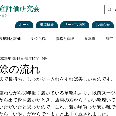
資産評価研究会
ション
ホーム
組織概要
サービス内容
お知らせ
境規制と評価
やぐら鶴
資格と倫理
見本市
航空
2023年10月6日
読了時間: 4分
評価理論
税法と評価
企業会計
不動産
不動産
除の流れ
夫で長持ち、しっかり手入れをすれば美しいものです。
海運・船舶
食品
再生可能エネルギー
インベントリ
重ねながら30年近く履いている革靴もあり、以前スー
から出て靴を履いたとき、店員の方から「いい靴履いて
価
CEIV
工作機械
Blockchain
現地調査における
いただいたと思ったので「これ、若い頃買った安い靴で
たら「いや、だからですよ」と上手く返されました。