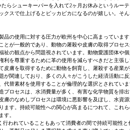
いたらシューキーパーを入れて2ヶ月お休みというルー
税
ックスで仕上げるとピッカピカになるのが嬉しい。そん
製品の使用に対する圧力が欧州を中心に高まっています
ことが一般的であり、動物の屠殺や皮膚の取得プロセス
福祉の観点から問題視されています。動物愛護団体や個
権利を尊重するために革の使用を減らすべきだと主張し
て皮膚を取得するために動物を飼育し、屠殺する産業が
題が関連しており、多くの人々がこうした経済活動に反
、代替素材を使用することが倫理的な選択とされていま
造プロセスは、水消費量が多く、有害な化学物質を排出
皮膚のなめしプロセスは環境に悪影響を及ぼし、水資源
ります。持続可能性への関心が高まるにつれて、これら
ます。
が広く行われていることもあって消費者の間で持続可能性