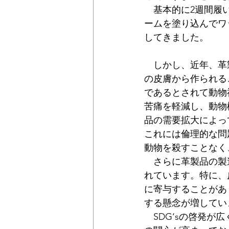
　基本的に2週間履
公民連携
時価
固定資産
ームを塗り込んでワ
してきました。
　しかし、近年、革
の皮膚から作られる
であるとされて動物
苦痛を軽減し、動物
品の需要拡大によっ
これには倫理的な問
動物を殺すことなく
　さらに革製品の製
れています。特に、
に寄与することがあ
する懸念が増してい
　SDG‘sの啓発