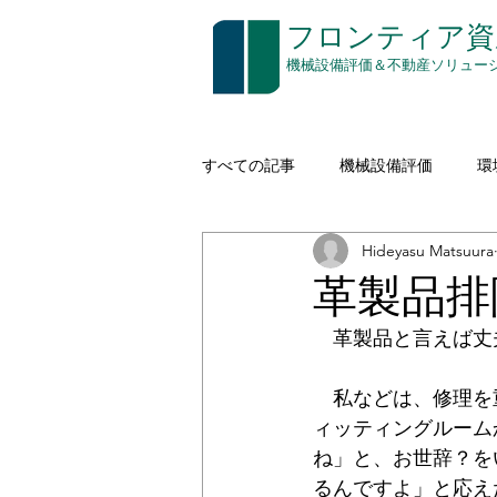
​フロンティア
​機械設備評価＆不動産ソリュー
すべての記事
機械設備評価
環
Hideyasu Matsuura
建設機械（イエローアイロン）
革製品排
　革製品と言えば丈
空き家対策
印刷
通信
　私などは、修理を
ィッティングルーム
コストアプローチ
無形資産評
ね」と、お世辞？を
るんですよ」と応え