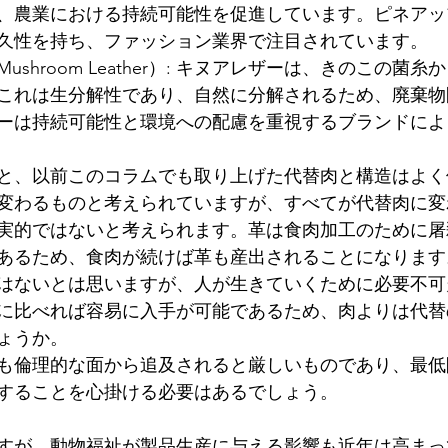
、農業における持続可能性を促進しています。ピネアッ
久性を持ち、ファッション業界で注目されています。
ushroom Leather）: キヌアレザーは、きのこの菌
これは生分解性であり、自然に分解されるため、廃棄物
ーは持続可能性と環境への配慮を重視するブランドによ
と、以前このコラムでも取り上げた代替肉と構造はよく
変わるものと考えられていますが、すべてが代替肉に変
実的ではないと考えられます。革は食肉加工のために屠
あるため、食肉が続けば革も産出されることになります
はないとは思いますが、人が生きていくために必要不可
に比べれば容易に入手が可能であるため、肉よりは代替
ょうか。
も倫理的な面から追及されると厳しいものであり、最低
することを心掛ける必要はあるでしょう。
すが、動物福祉が製品生産に与える影響も近年は高まっ