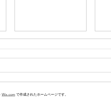
「も
食糧不足対策の切り札か？－
開発が進む"培養肉"
-
Wix.com
で作成されたホームページです。