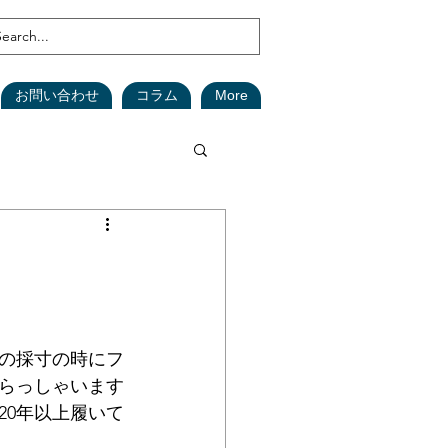
お問い合わせ
コラム
More
鑑定
森林
(在庫資産)
ツの採寸の時にフ
らっしゃいます
安全対策
SDGs
20年以上履いて