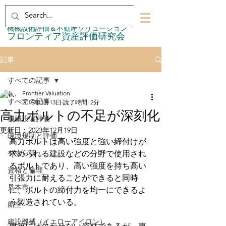
​機械設備評価＆不動産ソリューション
​フロンティア資産評価研究会
記事
すべての記事
Frontier Valuation
すべての記事
2019年3月13日
読了時間: 2分
高力ボルトの不足が深刻化
機械設備評価
更新日：
2023年12月19日
環境規制と評価
高力ボルトは高い強度と強い締付けが
やぐら鶴
求められる建設などの分野で使用され
るボルトであり、高い強度を持ち高い
資格と倫理
引張力に耐えることができると同時
見本市
に、ボルトの締付力を均一にできるよ
う製造されている。
航空
建設機械（イエローアイロン）