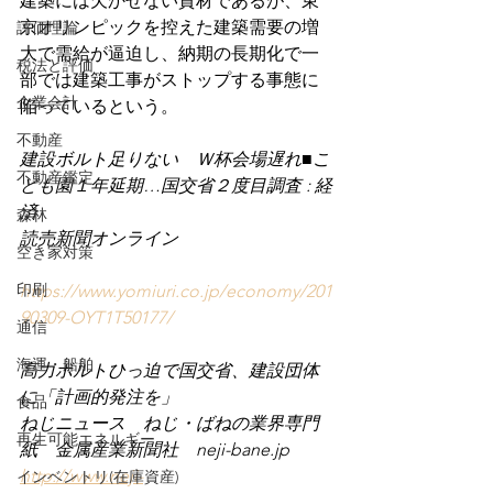
建築には欠かせない資材であるが、東
京オリンピックを控えた建築需要の増
評価理論
大で需給が逼迫し、納期の長期化で一
税法と評価
部では建築工事がストップする事態に
企業会計
陥っているという。
不動産
建設ボルト足りない　Ｗ杯会場遅れ■こ
不動産鑑定
ども園１年延期…国交省２度目調査 : 経
済 
森林
読売新聞オンライン
空き家対策
印刷
https://www.yomiuri.co.jp/economy/201
90309-OYT1T50177/
通信
海運・船舶
高力ボルトひっ迫で国交省、建設団体
に「計画的発注を」
食品
ねじニュース　ねじ・ばねの業界専門
再生可能エネルギー
紙　金属産業新聞社　neji-bane.jp 
http://www.neji-
インベントリ(在庫資産)