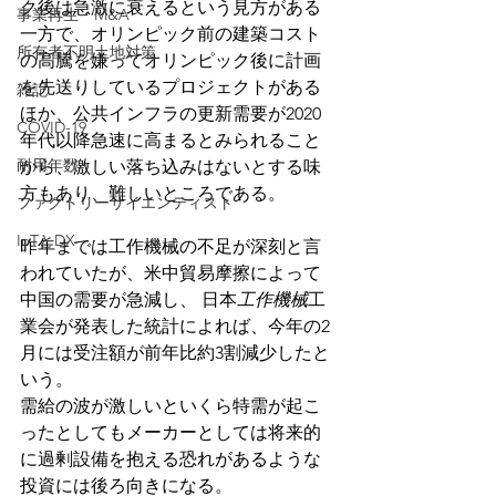
ク後は急激に衰えるという見方がある
事業再生・M&A
一方で、オリンピック前の建築コスト
所有者不明土地対策
の高騰を嫌ってオリンピック後に計画
を先送りしているプロジェクトがある
雑記
ほか、公共インフラの更新需要が2020
COVID-19
年代以降急速に高まるとみられること
耐用年数
から、激しい落ち込みはないとする味
方もあり、難しいところである。
ファクトリーサイエンティスト
IoTとDX
昨年までは工作機械の不足が深刻と言
われていたが、米中貿易摩擦によって
中国の需要が急減し、 日本
工作機械
工
業会が発表した統計によれば、今年の2
月には受注額が前年比約3割減少したと
いう。
需給の波が激しいといくら特需が起こ
ったとしてもメーカーとしては将来的
に過剰設備を抱える恐れがあるような
投資には後ろ向きになる。