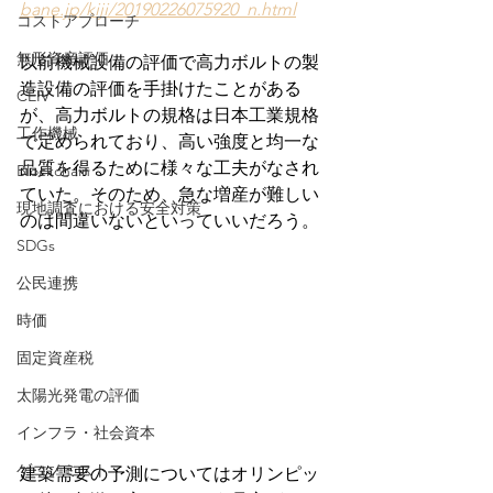
bane.jp/kiji/20190226075920_n.html
コストアプローチ
無形資産評価
以前機械設備の評価で高力ボルトの製
造設備の評価を手掛けたことがある
CEIV
が、高力ボルトの規格は日本工業規格
工作機械
で定められており、高い強度と均一な
品質を得るために様々な工夫がなされ
Blockchain
ていた。そのため、急な増産が難しい
現地調査における安全対策
のは間違いないといっていいだろう。
SDGs
公民連携
時価
固定資産税
太陽光発電の評価
インフラ・社会資本
ゲコノミスト
建築需要の予測についてはオリンピッ