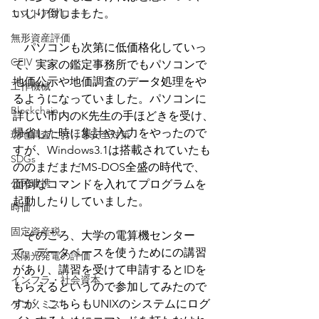
いじり倒しました。
コストアプローチ
無形資産評価
　パソコンも次第に低価格化していっ
CEIV
て、実家の鑑定事務所でもパソコンで
地価公示や地価調査のデータ処理をや
工作機械
るようになっていました。パソコンに
Blockchain
詳しい市内のK先生の手ほどきを受け、
帰省した時に集計や入力をやったので
現地調査における安全対策
すが、Windows3.1は搭載されていたも
SDGs
ののまだまだMS-DOS全盛の時代で、
公民連携
面倒なコマンドを入れてプログラムを
起動したりしていました。
時価
固定資産税
　そのころ、大学の電算機センター
で、データベースを使うためにの講習
太陽光発電の評価
があり、講習を受けて申請するとIDを
インフラ・社会資本
もらえるというので参加してみたので
すが、こちらもUNIXのシステムにログ
ゲコノミスト