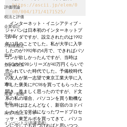
https://ascii.jp/elem/0
評価理論
00/004/171/4171525/
税法と評価
　インターネット・イニシアティブ・
企業会計
ジャパンは日本初のインターネットプ
不動産
ロバイダですが、設立されたのは1992
年12月のことでした。私が大学に入学
不動産鑑定
したのが1992年の4月で、できればパソ
森林
コンが欲しかったんですが、当時は
NECのPC98シリーズが40万円くらいで
空き家対策
売られていた時代でした。予備校時代
印刷
の友人が第一志望で東京工業大学に入
通信
学した褒美にPC98を買ってもらったと
聞き、羨ましく思ったのですが、ド文
海運・船舶
系の私の場合、パソコンを買う動機な
食品
ど当時はほとんどなく、新宿のヨドバ
シカメラで半値になったワードプロセ
再生可能エネルギー
ッサ・東芝ルポを買ってきて、パソコ
インベントリ(在庫資産)
ンに少しでも近づければと思いつつ、