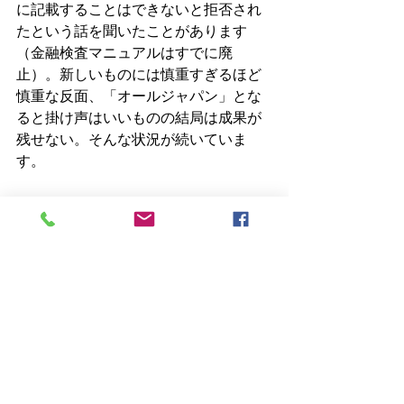
に記載することはできないと拒否され
たという話を聞いたことがあります
（金融検査マニュアルはすでに廃
止）。新しいものには慎重すぎるほど
慎重な反面、「オールジャパン」とな
ると掛け声はいいものの結局は成果が
残せない。そんな状況が続いていま
す。　
　一人当たりのGDPは各国にどんどん
追い越され、OECDでも下から数えた
方が早い。それでも社会が変わる予兆
すらしない今の日本はこの頃の出遅れ
が積み重なってできたもので、思えば
周回遅れは始まっていたのかもしれま
せん。ある意味、ホットな情報に触れ
ていたにもかかわらず、先を見通す目
がなかった自分にも恥じ入るところで
す。