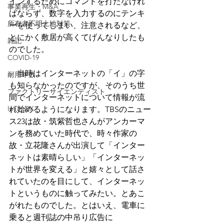
インするためにコマンドを打たなけれ
事業再生・M&A
ばならず、数字を入力するのにテンキ
所有者不明土地対策
ーを使ってしまい、注意されるなど、
とにかく敷居が高くてげんなりしたも
雑記
のでした。
COVID-19
　当時はインターネットの「イ」の字
耐用年数
も知らなかったのですが、そのうち世
ファクトリーサイエンティスト
間でインターネットについて情報が流
IoTとDX
れ始めるようになります。TBSのニュー
ス23は故・筑紫哲也さんがアンカーマ
ンを務めていた時代で、時々作家の
故・立花隆さんが出演して「インター
ネットは素晴らしい」「インターネッ
トが世界を変える」と嬉々として話さ
れていたのを目にして、インターネッ
トというものに触ってみたい。とあこ
がれたものでした。とはいえ、電車に
乗ると週刊誌の中吊り広告に