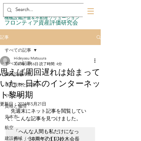
​機械設備評価＆不動産ソリューション
​フロンティア資産評価研究会
記事
すべての記事
Hideyasu Matsuura
すべての記事
2023年12月6日
読了時間: 4分
思えば周回遅れは始まって
機械設備評価
いた～日本のインターネッ
環境規制と評価
ト黎明期
やぐら鶴
更新日：
2024年5月21日
資格と倫理
　先週末にネット記事を閲覧してい
見本市
て、こんな記事を見つけました。
航空
「へんな人間も私だけになっ
建設機械（イエローアイロン）
た」、30周年のIIJ鈴木会長