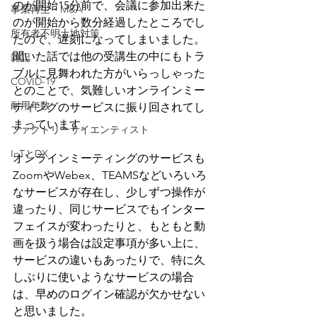
のが開始15分前で、会議に参加出来た
事業再生・M&A
のが開始から数分経過したところでし
所有者不明土地対策
たので、遅刻になってしまいました。
聞いた話では他の受講生の中にもトラ
雑記
ブルに見舞われた方がいらっしゃった
COVID-19
とのことで、気難しいオンラインミー
耐用年数
ティングのサービスに振り回されてし
まっています。
ファクトリーサイエンティスト
IoTとDX
オンラインミーティングのサービスも
ZoomやWebex、TEAMSなどいろいろ
なサービスが存在し、少しずつ操作が
違ったり、同じサービスでもインター
フェイスが変わったりと、もともと動
画を扱う場合は設定事項が多い上に、
サービスの違いもあったりで、特に久
しぶりに使いようなサービスの場合
は、早めのログイン確認が欠かせない
と思いました。