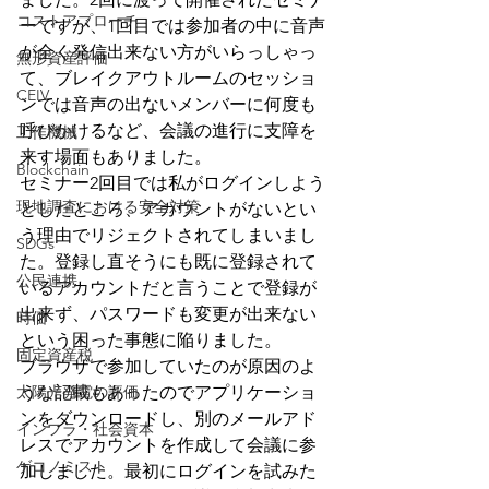
コストアプローチ
ーですが、1回目では参加者の中に音声
が全く発信出来ない方がいらっしゃっ
無形資産評価
て、ブレイクアウトルームのセッショ
CEIV
ンでは音声の出ないメンバーに何度も
呼びかけるなど、会議の進行に支障を
工作機械
来す場面もありました。
Blockchain
セミナー2回目では私がログインしよう
現地調査における安全対策
としたところ、アカウントがないとい
う理由でリジェクトされてしまいまし
SDGs
た。登録し直そうにも既に登録されて
公民連携
いるアカウントだと言うことで登録が
出来ず、パスワードも変更が出来ない
時価
という困った事態に陥りました。
固定資産税
ブラウザで参加していたのが原因のよ
太陽光発電の評価
うな記載もあったのでアプリケーショ
ンをダウンロードし、別のメールアド
インフラ・社会資本
レスでアカウントを作成して会議に参
ゲコノミスト
加しました。最初にログインを試みた