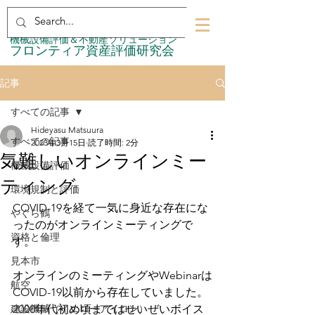
​機械設備評価＆不動産ソリューション
​フロンティア資産評価研究会
記事
すべての記事
Hideyasu Matsuura
すべての記事
2023年3月15日
読了時間: 2分
気難しいオンラインミー
機械設備評価
ティング
環境規制と評価
COVID-19を経て一気に身近な存在にな
やぐら鶴
ったのがオンラインミーティングで
資格と倫理
す。
見本市
オンラインのミーティングやWebinarは
航空
COVID-19以前から存在していました。
建設機械（イエローアイロン）
2000年代初め頃まではせいぜいボイス