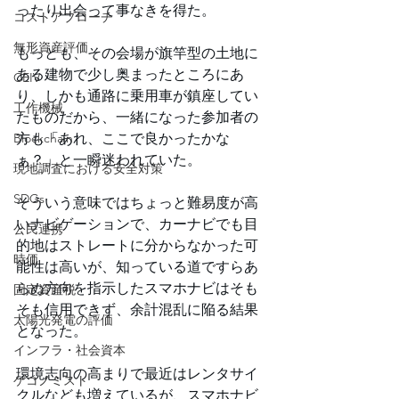
ったり出会って事なきを得た。
コストアプローチ
無形資産評価
もっとも、その会場が旗竿型の土地に
ある建物で少し奥まったところにあ
CEIV
り、しかも通路に乗用車が鎮座してい
工作機械
たものだから、一緒になった参加者の
Blockchain
方も「あれ、ここで良かったかな
ぁ？」と一瞬迷われていた。
現地調査における安全対策
SDGs
そういう意味ではちょっと難易度が高
いナビゲーションで、カーナビでも目
公民連携
的地はストレートに分からなかった可
時価
能性は高いが、知っている道ですらあ
らぬ方向を指示したスマホナビはそも
固定資産税
そも信用できず、余計混乱に陥る結果
太陽光発電の評価
となった。
インフラ・社会資本
環境志向の高まりで最近はレンタサイ
ゲコノミスト
クルなども増えているが、スマホナビ