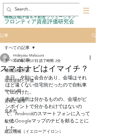
​機械設備評価＆不動産ソリューション
​フロンティア資産評価研究会
記事
すべての記事
Hideyasu Matsuura
すべての記事
2020年11月27日
読了時間: 2分
スマホナビはイマイチ？
機械設備評価
先日、夕刻に会合があり、会場はそれ
環境規制と評価
ほど遠くない住宅街だったので自転車
やぐら鶴
で出かけた。
大体の場所は分かるものの、会場がピ
資格と倫理
ンポイントで分かるわけではないの
見本市
で、Androidのスマートフォンに入って
いるGoogleマップのナビを頼ることに
航空
した。
建設機械（イエローアイロン）