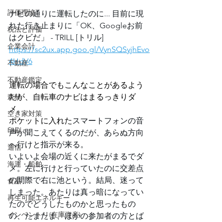
評価理論
ナビの通りに運転したのに... 目前に現
れた行き止まりに「OK、Googleお前
税法と評価
はクビだ」 - TRILL [トリル] 
企業会計
https://sc2ux.app.goo.gl/VynSQSyjhEvo
4HdV6
不動産
不動産鑑定
運転の場合でもこんなことがあるよう
森林
だが、自転車のナビはまるっきりダ
メ。
空き家対策
ポケットに入れた
スマートフォンの音
印刷
声が聞こえてくるのだが、あらぬ方向
へ行けと指示が来る。
通信
いよいよ会場の近くに来たがまるでダ
海運・船舶
メ。左に行けと行っていたのに交差点
の間際で右に池という。結局、迷って
食品
しまった。あたりは真っ暗になってい
再生可能エネルギー
たのでどうしたものかと思ったもの
インベントリ(在庫資産)
の、たまたま、ほかの参加者の方とば