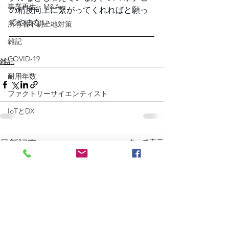
事業再生・M&A
の精度向上に繋がってくれればと願っ
てやまない。
所有者不明土地対策
雑記
COVID-19
雑記
耐用年数
ファクトリーサイエンティスト
IoTとDX
すべて表示
最新記事