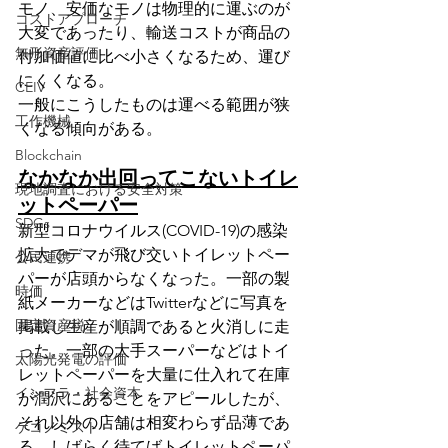
モノ、安価なモノは物理的に運ぶのが
コストアプローチ
大変であったり、輸送コストが商品の
無形資産評価
付加価値に比べ小さくなるため、運び
にくくなる。
CEIV
一般にこうしたものは運べる範囲が狭
工作機械
くなる傾向がある。
Blockchain
なかなか出回ってこないトイレ
現地調査における安全対策
ットペーパー
SDGs
新型コロナウイルス(COVID-19)の感染
拡大でデマが飛び交いトイレットペー
公民連携
パーが店頭からなくなった。一部の製
時価
紙メーカーなどはTwitterなどに写真を
固定資産税
掲載し生産が順調であると火消しに走
った。一部の大手スーパーなどはトイ
太陽光発電の評価
レットペーパーを大量に仕入れて在庫
インフラ・社会資本
が潤沢にあることをアピールしたが、
それ以外の店舗は相変わらず品薄であ
ゲコノミスト
る。しばらく待てばトイレットペーパ