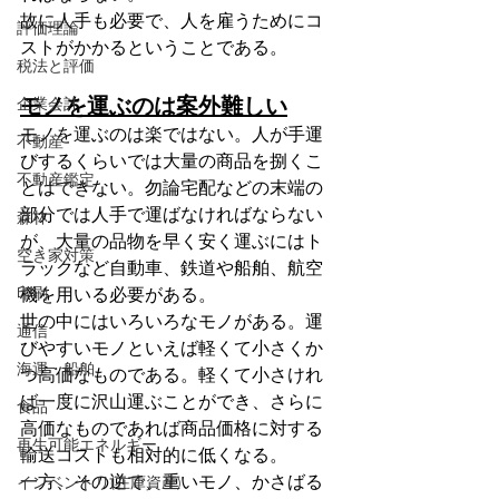
故に人手も必要で、人を雇うためにコ
評価理論
ストがかかるということである。
税法と評価
モノを運ぶのは案外難しい
企業会計
モノを運ぶのは楽ではない。人が手運
不動産
びするくらいでは大量の商品を捌くこ
不動産鑑定
とはできない。勿論宅配などの末端の
部分では人手で運ばなければならない
森林
が、大量の品物を早く安く運ぶにはト
空き家対策
ラックなど自動車、鉄道や船舶、航空
印刷
機を用いる必要がある。
世の中にはいろいろなモノがある。運
通信
びやすいモノといえば軽くて小さくか
海運・船舶
つ高価なものである。軽くて小さけれ
ば一度に沢山運ぶことができ、さらに
食品
高価なものであれば商品価格に対する
再生可能エネルギー
輸送コストも相対的に低くなる。
一方、その逆で、重いモノ、かさばる
インベントリ(在庫資産)