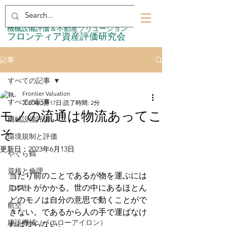
​機械設備評価＆不動産ソリューション
​フロンティア資産評価研究会
記事
すべての記事
Frontier Valuation
すべての記事
2020年3月17日
読了時間: 2分
モノの流通は物流あってこ
機械設備評価
そ
環境規制と評価
更新日：
2023年6月13日
やぐら鶴
資格と倫理
当たり前のことであるが物を運ぶには
コストがかかる。世の中にあるほとん
見本市
どのモノは自分の意思で動くことがで
航空
きない。であるから人の手で運ばなけ
建設機械（イエローアイロン）
ればならない。