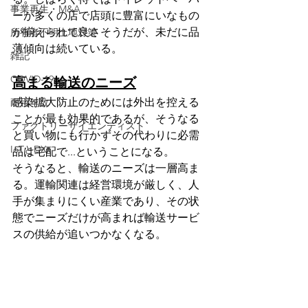
事業再生・M&A
ーが多くの店で店頭に豊富にいなもの
が揃えられて良さそうだが、未だに品
所有者不明土地対策
薄傾向は続いている。
雑記
COVID-19
高まる輸送のニーズ
感染拡大防止のためには外出を控える
耐用年数
ことが最も効果的であるが、そうなる
ファクトリーサイエンティスト
と買い物にも行かずその代わりに必需
IoTとDX
品は宅配で...ということになる。
そうなると、輸送のニーズは一層高ま
る。運輸関連は経営環境が厳しく、人
手が集まりにくい産業であり、その状
態でニーズだけが高まれば輸送サービ
スの供給が追いつかなくなる。