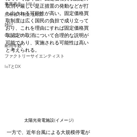
事業再生・M&A
取消や厳しい是正措置の発動などが打
ち出される可能性が高い。固定価格買
所有者不明土地対策
取制度は広く国民の負担で成り立って
雑記
おり、これを理由にすれば固定価格買
COVID-19
取認定の取消について合理的な説明が
可能であり、実施される可能性は高い
耐用年数
と考えられる。
ファクトリーサイエンティスト
IoTとDX
太陽光発電施設(イメージ)
 一方で、近年台風による大規模停電が