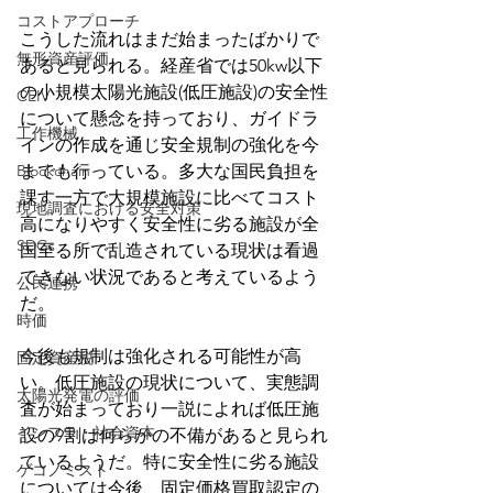
コストアプローチ
こうした流れはまだ始まったばかりで
無形資産評価
あると見られる。経産省では50kw以下
の小規模太陽光施設(低圧施設)の安全性
CEIV
について懸念を持っており、ガイドラ
工作機械
インの作成を通じ安全規制の強化を今
Blockchain
までも行っている。多大な国民負担を
課す一方で大規模施設に比べてコスト
現地調査における安全対策
高になりやすく安全性に劣る施設が全
SDGs
国至る所で乱造されている現状は看過
できない状況であると考えているよう
公民連携
だ。
時価
今後も規制は強化される可能性が高
固定資産税
い。低圧施設の現状について、実態調
太陽光発電の評価
査が始まっており一説によれば低圧施
インフラ・社会資本
設の9割は何らかの不備があると見られ
ているようだ。特に安全性に劣る施設
ゲコノミスト
については今後、固定価格買取認定の