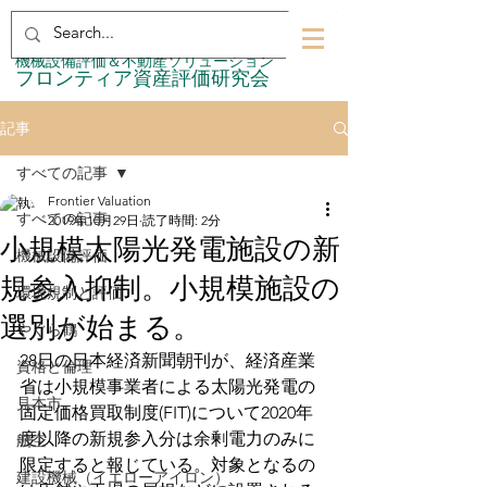
​機械設備評価＆不動産ソリューション
​フロンティア資産評価研究会
記事
すべての記事
Frontier Valuation
すべての記事
2019年10月29日
読了時間: 2分
小規模太陽光発電施設の新
機械設備評価
規参入抑制。小規模施設の
環境規制と評価
選別が始まる。
やぐら鶴
28日の日本経済新聞朝刊が、経済産業
資格と倫理
省は小規模事業者による太陽光発電の
見本市
固定価格買取制度(FIT)について2020年
度以降の新規参入分は余剰電力のみに
航空
限定すると報じている。対象となるの
建設機械（イエローアイロン）