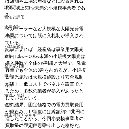
は店舗や工場の屋根などに設置される
評価理論
10kw以上50kw未満の小規模事業者であ
る。
税法と評価
企業会計
メガソーラーなど大規模な太陽光発電
事業については既に入札制が導入され
不動産
ている。
不動産鑑定
記事によれば、経産省は事業用太陽光
森林
の内10kw～50kw未満の小規模太陽光は
導入件数で全体の9割超と大半で、発電
空き家対策
容量でも全体の3割を占めるが、小規模
印刷
太陽光施設は大規模施設より安全規制
が緩く、低コストでパネルを設置でき
通信
るため、多数の業者が参入があったと
海運・船舶
しているという。
この結果、固定価格での電力買取費用
食品
が膨らみ、19年度には総額約2.4兆円に
再生可能エネルギー
達したことから、今回小規模事業者の
インベントリ(在庫資産)
買取量の限定にも乗り出した格好だ。