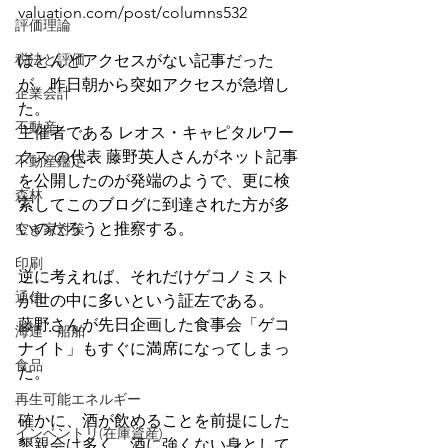
valuation.com/post/columns532
評価理論
税法と評価
ほとんどアクセスがない記事だった
が、昨日朝から突如アクセスが急増し
企業会計
た。
不動産
主催者である レオス・キャピタルワー
クス の代表 藤野英人さんがネット記事
不動産鑑定
を公開したのが発端のようで、更に検
森林
索してこのブログに到達された方が多
いのだろうと推察する。
空き家対策
印刷
逆に考えれば、それだけゲコノミスト
通信
が世の中に多いという証左である。
藤野さんが先日企画した食事会「ゲコ
海運・船舶
ナイト」もすぐに満席になってしまっ
食品
た。 
再生可能エネルギー
確かに、酒が飲めることを前提にした
インベントリ(在庫資産)
懇親会は多く、酒に強くない身として