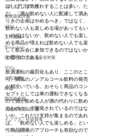
コストアプローチ
はしばしば気後れすることは多い。た
だ、「酒が飲めない人に配慮して酒あ
無形資産評価
りきの企画はやめるべき」ではなく、
CEIV
飲めない人も楽しめる場があってもい
いのではないか、飲めない人でも楽し
工作機械
める商品が増えれば飲めない人でも楽
Blockchain
しく飲み会に参加できるのではないか
と思うのである。
現地調査における安全対策
SDGs
飲酒運転の厳罰化もあり、ここのとこ
公民連携
ろ、酒風のノンアルコール飲料の発売
が相次いでいる。おそらく商品のコン
時価
セプトとしては車の運転できなくなる
固定資産税
ので酒が飲める人が酒の代わりに飲め
るものとして開発されているのではな
太陽光発電の評価
いか。これだけ支持が集まるのであれ
インフラ・社会資本
ば、「飲めない人でも楽しめる」とい
ゲコノミスト
う商品開発のアプローチも有効なので