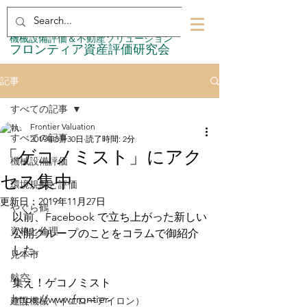
​機械設備評価＆不動産ソリューション
​フロンティア資産評価研究会
記事
すべての記事
Frontier Valuation
すべての記事
2019年8月30日
読了時間: 2分
「ゲコノミスト」にアク
機械設備評価
セス集中
環境規制と評価
更新日：
2019年11月27日
やぐら鶴
以前、Facebook で立ち上がった新しい
資格と倫理
公開グループのことをコラムで御紹介
した。 
見本市
航空
集え！ゲコノミスト
https://www.frontier-
建設機械（イエローアイロン）