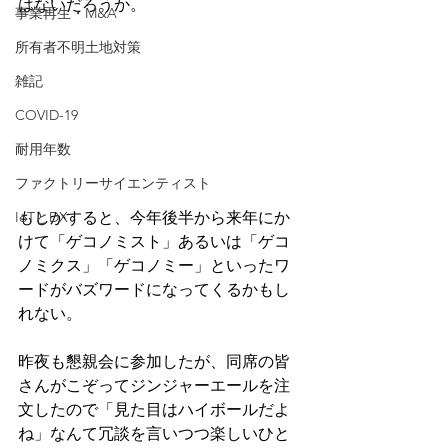
はないだろうか。
事業再生・M&A
所有者不明土地対策
雑記
COVID-19
耐用年数
ファクトリーサイエンティスト
IoTとDX
もしかすると、今年後半から来年にか
けて「ゲコノミスト」あるいは「ゲコ
ノミクス」「ゲコノミー」といったワ
ードがバズワードになってくるかもし
れない。
昨夜も懇親会に参加したが、同席の皆
さんがこぞってジンジャーエールを注
文したので「見た目はハイボールだよ
ね」なんて冗談を言いつつ楽しいひと