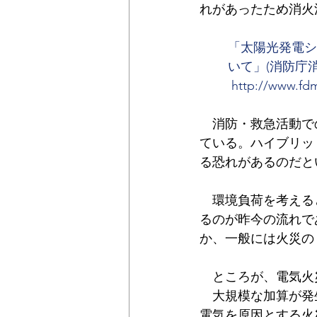
れがあったため消火
公民連携
時価
固定資産
「太陽光発電シ
いて」(消防庁
http://www.fdm
　消防・救急活動で
ている。ハイブリッ
る恐れがあるのだと
　環境負荷を考える
るのが昨今の流れで
か、一般には火災の
　ところが、電気火
　大規模な加算が発
電気を原因とする火