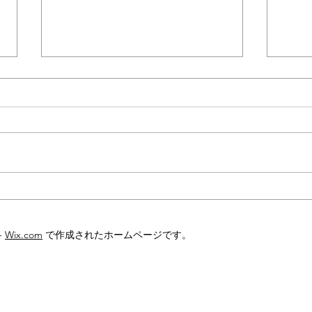
台風で水上のソーラーパネル
「太
が火災
ド」
-
Wix.com
で作成されたホームページです。