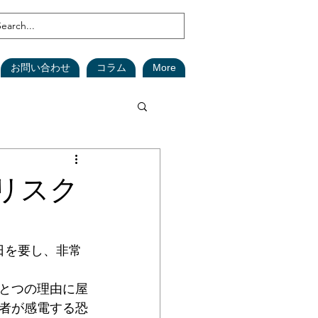
お問い合わせ
コラム
More
鑑定
森林
リスク
(在庫資産)
日を要し、非常
安全対策
SDGs
とつの理由に屋
者が感電する恐