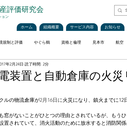
資産評価研究会
ション
ホーム
組織概要
サービス内容
お知らせ
境規制と評価
やぐら鶴
資格と倫理
見本市
航空
2017年2月24日
読了時間: 2分
評価理論
税法と評価
企業会計
不動産
不動産
電装置と自動倉庫の火災
海運・船舶
食品
再生可能エネルギー
インベントリ
クルの物流倉庫が
2月16日に
火災になり、鎮火までに12
価
CEIV
工作機械
Blockchain
現地調査における
も窓がないことがひとつの理由とされているが、もうひ
設置されていて、消火活動のために放水すると消防関係