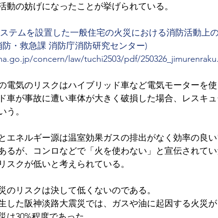
活動の妨げになったことが挙げられている。
税
ステムを設置した一般住宅の火災における消防活動上
消防・救急課 消防庁消防研究センター)
a.go.jp/concern/law/tuchi2503/pdf/250326_jimurenraku
の電気のリスクはハイブリッド車など電気モーターを使
ド車が事故に遭い車体が大きく破損した場合、レスキュ
いう。
とエネルギー源は温室効果ガスの排出がなく効率の良い
あるが、コンロなどで「火を使わない」と宣伝されてい
リスクが低いと考えられている。
災のリスクは決して低くないのである。
生した阪神淡路大震災では、ガスや油に起因する火災が1
災は30%程度であった。