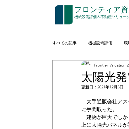
​フロンティア
​機械設備評価＆不動産ソリュー
すべての記事
機械設備評価
環
Frontier Valuation
建設機械（イエローアイロン）
太陽光発
更新日：
2021年12月3日
空き家対策
印刷
通信
　大手通販会社アス
に手間取った。
コストアプローチ
無形資産評
　建物が巨大でしか
上に太陽光パネルが