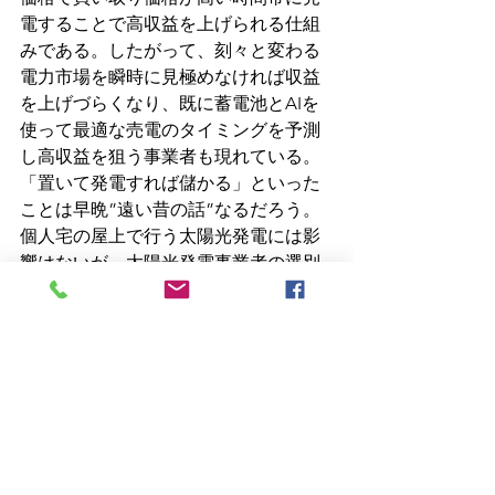
電することで高収益を上げられる仕組
みである。したがって、刻々と変わる
電力市場を瞬時に見極めなければ収益
を上げづらくなり、既に蓄電池とAIを
使って最適な売電のタイミングを予測
し高収益を狙う事業者も現れている。
「置いて発電すれば儲かる」といった
ことは早晩”遠い昔の話”なるだろう。
個人宅の屋上で行う太陽光発電には影
響はないが、太陽光発電事業者の選別
が始まった今、個人や小資本で太陽光
発電による売電事業を行うことはそろ
そろ終わりに近づいているのではなか
ろうか。
雑記
SDGs
太陽光発電の評価