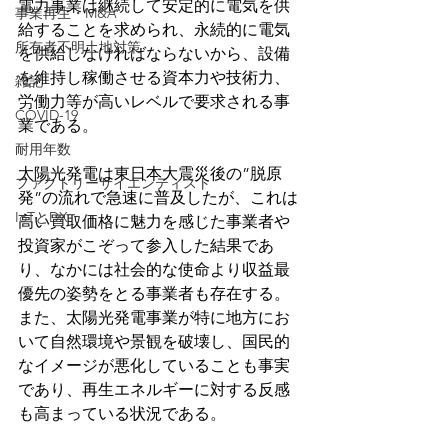
電力事業は継続して安定的に電気を供
事業再生・M&A
給することを求められ、永続的に電気
所有者不明土地対策
を供給しなければならないから、設備
を維持し稼働させる資本力や技術力、
雑記
労働力等が高いレベルで要求される事
COVID-19
業である。
耐用年数
太陽光発電は東日本大震災後の”脱原
ファクトリーサイエンティスト
発”の流れで急速に普及したが、これは
IoTとDX
高い買取価格に魅力を感じた事業者や
投資家がこぞって参入した結果であ
り、なかには社会的な使命より収益最
優先の姿勢をとる事業者も存在する。
また、太陽光発電事業が特に地方にお
いて自然環境や景観を破壊し、国民的
なイメージが悪化していることも事実
であり、再生エネルギーに対する反感
も高まっている状況である。