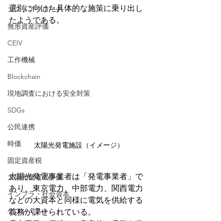
選別に向けた具体的な施策に乗り出し
コストアプローチ
たようである。
無形資産評価
CEIV
工作機械
Blockchain
現地調査における安全対策
SDGs
公民連携
時価
太陽光発電施設（イメージ）
固定資産税
太陽光発電事業者は「発電事業者」で
太陽光発電の評価
あり、東京電力、中部電力、関西電力
インフラ・社会資本
などの大資本と同様に電気を供給する
ゲコノミスト
義務が課せられている。