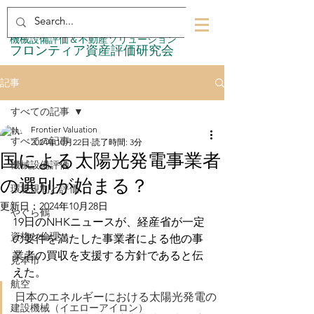
​機械設備評価＆不動産ソリューション
​フロンティア資産評価研究会
記事
すべての記事
Frontier Valuation
すべての記事
2024年10月22日
読了時間: 3分
国による太陽光発電事業者
機械設備評価
の選別が始まる？
環境規制と評価
更新日：
2024年10月28日
やぐら鶴
19日のNHKニュースが、経産省が一定
資格と倫理
の要件を満たした事業者による他の事
業者の買収を支援する方針であると伝
見本市
えた。
航空
日本のエネルギーにおける太陽光発電の
建設機械（イエローアイロン）