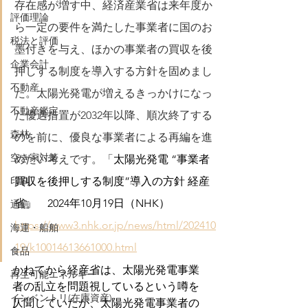
存在感が増す中、経済産業省は来年度か
評価理論
ら一定の要件を満たした事業者に国のお
税法と評価
墨付きを与え、ほかの事業者の買収を後
企業会計
押しする制度を導入する方針を固めまし
不動産
た。太陽光発電が増えるきっかけになっ
不動産鑑定
た優遇措置が2032年以降、順次終了する
森林
のを前に、優良な事業者による再編を進
空き家対策
めたい考えです。
「
太陽光発電 “事業者
印刷
買収を後押しする制度”導入の方針 経産
省」　2024年10月19日（NHK）
通信
https://www3.nhk.or.jp/news/html/202410
海運・船舶
19/k10014613661000.html
食品
かねてから経産省は、太陽光発電事業
再生可能エネルギー
者の乱立を問題視しているという噂を
インベントリ(在庫資産)
仄聞していたが、太陽光発電事業者の