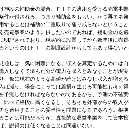
け施設の補助金の場合、ＦＩＴの適用を受ける売電事業
条件が付される。つまり補助金をもらい、かつ再エネ発
用することは補助の二重取りで罷り成らないということ
る売電事業のように供したいのであれば、補助金の返還
に明記されており、現実的に設置してから数年後に売電
るというのはＦＩＴの制度設計からしてもあり得ないと
見通しは一気に困難になる。収入を算定するためには自
購入しなくて済んだ分の電力を収入とみなすことが現実
り、仮に現在のような高値が続けばみなし収入が増える
入は減り、場合によっては差損が生じる可能性も考え得
年を予測しなければならないのであるから、予測の不確
に比べて格段に高くなるし、そもそも外部からの収入が
チを適用することの妥当性も問題になるであろう。根拠
ることは可能だろうが、直接的な収益事業をして資本投
ば、説得力は低くなることは間違いない。