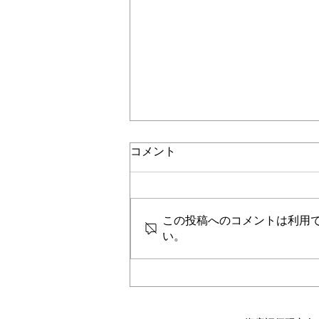
コメント
この投稿へのコメントは利用
い。
太陽光発電の設備廃棄費用22
年までに積立を義務化