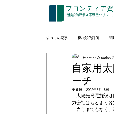
​フロンティア
​機械設備評価＆不動産ソリュー
すべての記事
機械設備評価
環
Frontier Valuation
建設機械（イエローアイロン）
自家用太
ーチ
空き家対策
印刷
通信
更新日：
2022年5月18日
　太陽光発電施設は
コストアプローチ
無形資産評
力会社はもとより各
　言うまでもなく、