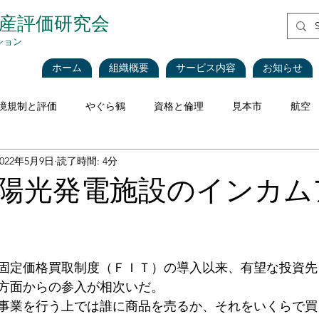
資産評価研究会
ション
ホーム
組織概要
サービス内容
お知らせ
境規制と評価
やぐら鶴
資格と倫理
見本市
航空
2022年5月9日
読了時間: 4分
評価理論
税法と評価
企業会計
不動産
不動産
陽光発電施設のインカム
海運・船舶
食品
再生可能エネルギー
インベントリ
固定価格買取制度（ＦＩＴ）の導入以来、有望な投資先
価
CEIV
工作機械
Blockchain
現地調査における
方面からの参入が相次いだ。
事業を行う上では誰に商品を売るか、それをいくらで買