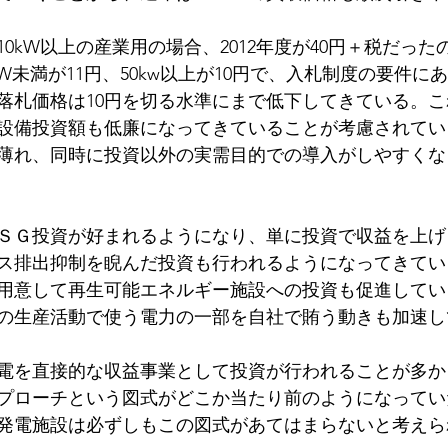
0kW以上の産業用の場合、2012年度が40円＋税だったの
0kW未満が11円、50kw以上が10円で、入札制度の要件
落札価格は10円を切る水準にまで低下してきている。
設備投資額も低廉になってきていることが考慮されてい
薄れ、同時に投資以外の実需目的での導入がしやすくな
ＳＧ投資が好まれるようになり、単に投資で収益を上げ
ス排出抑制を睨んだ投資も行われるようになってきてい
用意して再生可能エネルギー施設への投資も促進してい
の生産活動で使う電力の一部を自社で賄う動きも加速し
電を直接的な収益事業として投資が行われることが多か
プローチという図式がどこか当たり前のようになってい
発電施設は必ずしもこの図式があてはまらないと考えら