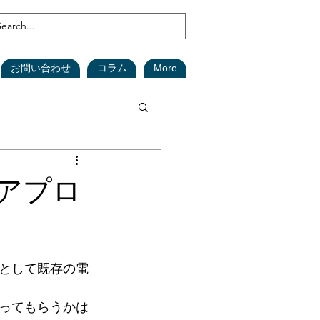
お問い合わせ
コラム
More
鑑定
森林
アプロ
(在庫資産)
として既存の電
安全対策
SDGs
ってもらうかは