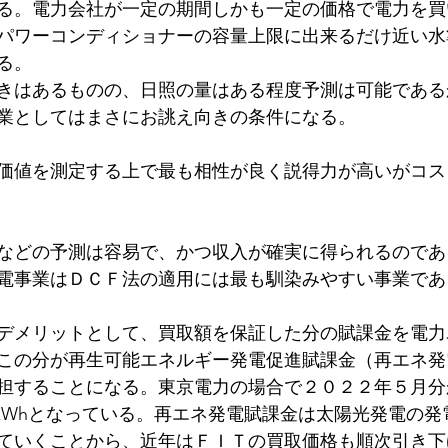
る。電力会社が一定の期間しかも一定の価格で電力を買
税
パワーコンディショナーの容量上限に出来るだけ近い水
る。
きはあるものの、日照の量はある程度予測は可能である
業としてはまさにお誂え向きの条件になる。
価値を測定する上で最も相性が良く説得力が高いがコス
などの予測は容易で、かつ収入が確実に得られるのであ
電事業はＤＣＦ法の適用には最も馴染みやすい事業であ
デメリットとして、買取額を保証した分の賦課金を電力
この分が再生可能エネルギー発電促進賦課金（再エネ発
担することになる。東京電力の場合で２０２２年５月分
円／kWhとなっている。再エネ発電賦課金は太陽光発電の
ていくことから、近年はＦＩＴの買取価格も順次引き下