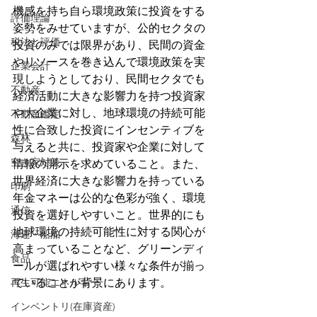
機感を持ち自ら環境政策に投資をする
評価理論
姿勢をみせていますが、公的セクタの
税法と評価
投資のみでは限界があり、民間の資金
やリソースを巻き込んで環境政策を実
企業会計
現しようとしており、民間セクタでも
不動産
経済活動に大きな影響力を持つ投資家
や大企業に対し、地球環境の持続可能
不動産鑑定
性に合致した投資にインセンティブを
森林
与えると共に、投資家や企業に対して
空き家対策
情報の開示を求めていること。また、
世界経済に大きな影響力を持っている
印刷
年金マネーは公的な色彩が強く、環境
通信
投資を選好しやすいこと。世界的にも
地球環境の持続可能性に対する関心が
海運・船舶
高まっていることなど、グリーンディ
食品
ールが選ばれやすい様々な条件が揃っ
再生可能エネルギー
ていることが背景にあります。
インベントリ(在庫資産)