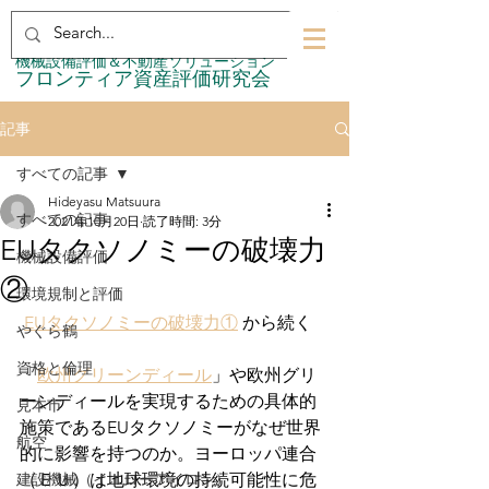
​機械設備評価＆不動産ソリューション
​フロンティア資産評価研究会
記事
すべての記事
Hideyasu Matsuura
すべての記事
2021年10月20日
読了時間: 3分
EUタクソノミーの破壊力
機械設備評価
②
環境規制と評価
EUタクソノミーの破壊力①
 から続く
やぐら鶴
資格と倫理
「
欧州グリーンディール
」や欧州グリ
ーンディールを実現するための具体的
見本市
施策であるEUタクソノミーがなぜ世界
航空
的に影響を持つのか。ヨーロッパ連合
建設機械（イエローアイロン）
（ＥＵ）は地球環境の持続可能性に危