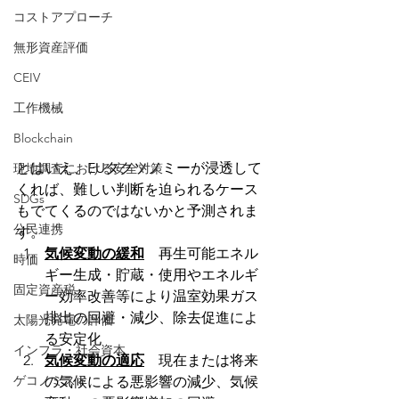
コストアプローチ
無形資産評価
CEIV
工作機械
Blockchain
とはいえ、EUタクソノミーが浸透して
現地調査における安全対策
くれば、難しい判断を迫られるケース
SDGs
もでてくるのではないかと予測されま
公民連携
す。
気候変動の緩和
　再生可能エネル
時価
ギー生成・貯蔵・使用やエネルギ
固定資産税
ー効率改善等により温室効果ガス
排出の回避・減少、除去促進によ
太陽光発電の評価
る安定化 
インフラ・社会資本
気候変動の適応
　現在または将来
ゲコノミスト
の気候による悪影響の減少、気候