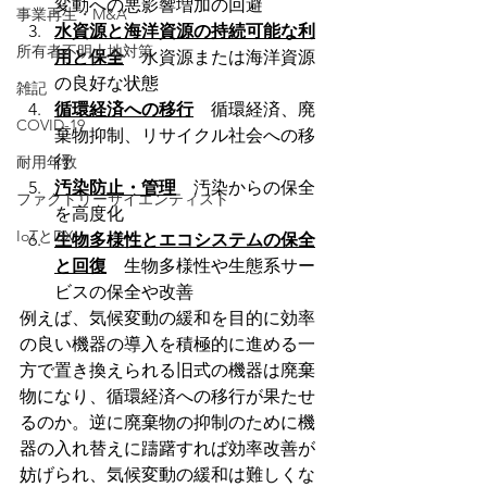
変動への悪影響増加の回避 
事業再生・M&A
水資源と海洋資源の持続可能な利
所有者不明土地対策
用と保全
　水資源または海洋資源
の良好な状態 
雑記
循環経済への移行
　循環経済、廃
COVID-19
棄物抑制、リサイクル社会への移
行 
耐用年数
汚染防止・管理
　汚染からの保全
ファクトリーサイエンティスト
を高度化 
IoTとDX
生物多様性とエコシステムの保全
と回復
　生物多様性や生態系サー
ビスの保全や改善
例えば、気候変動の緩和を目的に効率
の良い機器の導入を積極的に進める一
方で置き換えられる旧式の機器は廃棄
物になり、循環経済への移行が果たせ
るのか。逆に廃棄物の抑制のために機
器の入れ替えに躊躇すれば効率改善が
妨げられ、気候変動の緩和は難しくな