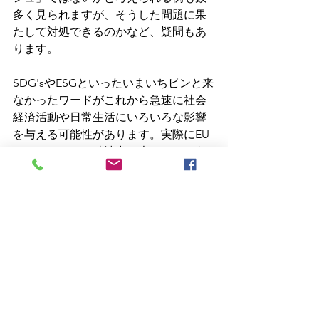
多く見られますが、そうした問題に果
たして対処できるのかなど、疑問もあ
ります。
SDG'sやESGといったいまいちピンと来
なかったワードがこれから急速に社会
経済活動や日常生活にいろいろな影響
を与える可能性があります。実際にEU
タクソノミーの破壊力が大きいかそう
でないかはここ数年で徐々に結果とな
って現れることでしょう。
機械設備評価
環境規制と評価
SDGs