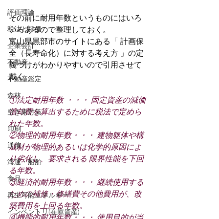
評価理論
その前に耐用年数というものにはいろ
税法と評価
いろあるので整理しておく。
富山県黒部市のサイトにある「 計画保
企業会計
全（長寿命化）に対する考え方 」の定
不動産
義づけがわかりやすいので引用させて
戴く。
不動産鑑定
森林
①法定耐用年数 ・・・ 固定資産の減価
償却費を算出するために税法で定めら
空き家対策
れた年数。 
印刷
②物理的耐用年数・・・ 建物躯体や構
通信
成材が物理的あるいは化学的原因によ
り劣化し、要求される 限界性能を下回
海運・船舶
る年数。 
食品
③経済的耐用年数・・・ 継続使用する
ための補修・修繕費その他費用が、改
再生可能エネルギー
築費用を上回る年数。 
インベントリ(在庫資産)
④機能的耐用年数・・・ 使用目的が当