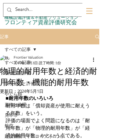
​機械設備評価＆不動産ソリューション
​フロンティア資産評価研究会
記事
すべての記事
Frontier Valuation
すべての記事
2019年12月3日
読了時間: 5分
物理的耐用年数と経済的耐
機械設備評価
用年数・機能的耐用年数
環境規制と評価
更新日：
2024年5月1日
やぐら鶴
■
耐用年数のいろいろ
資格と倫理
耐用年数は「償却資産が使用に耐えう
る年数」をいう。 
見本市
評価の場面でよく問題になるのは「耐
航空
用年数」が「物理的耐用年数」が「経
済的耐用年数」かという点である。
建設機械（イエローアイロン）