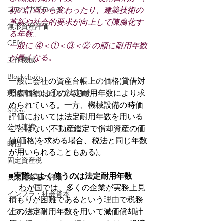
コストアプローチ
初の計画から変わったり、建築技術の
革新や社会的要求が向上して陳腐化す
無形資産評価
る年数。 
CEIV
一般に ④＜①＜③＜② の順に耐用年数
が長くなる。
工作機械
Blockchain
一般に会社の資産台帳上の価格(貸借対
照表価額)は①の法定耐用年数により求
現地調査における安全対策
められている。一方、機械設備の時価
SDGs
評価においては法定耐用年数を用いる
公民連携
ことはない(不動産鑑定で償却資産の価
値(価格)を求める場合、税法と同じ年数
時価
が用いられることもある)。
固定資産税
■
実際によく使うのは法定耐用年数
太陽光発電の評価
　 わが国では、多くの企業が実務上見
インフラ・社会資本
積もりが困難であるという理由で税務
ゲコノミスト
上の法定耐用年数を用いて減価償却計