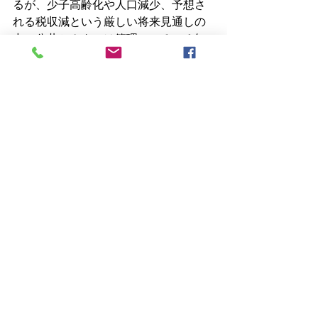
るが、少子高齢化や人口減少、予想さ
れる税収減という厳しい将来見通しの
中で公共セクターは管理にいろいろ知
恵を絞っており、評価の面でも 
刮目に
値する部分は沢山ある。
　特に日本で仕事をしていると独創的
なことよりコピペの方が好まれるが、
新しい発想も積極的に採り入れていく
必要があるのではなかろうか。
［関連記事］
耐用年数とは何ぞや
会社で使っているトラックの耐用
年数はどれくらいか～法定耐用年
数と実使用年数の相違
バスタブ曲線 ～ 物理的耐用年数と
経済的耐用年数を考える 
点検や修繕による価値の回復と時
価