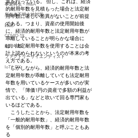
算を行っている。 但し、これは、経済
事業再生・M&A
的耐用年数を見積もった場合と法定耐
所有者不明土地対策
用年数に著しい差異がないことが前提
である。つまり、資産の使用開始後
雑記
に、経済的耐用年数と法定耐用年数が
COVID-19
乖離していることが明らかな場合に
は、法定耐用年数を使用することは会
耐用年数
計上認められないというのが本来の考
ファクトリーサイエンティスト
え方である。
IoTとDX
　しかしながら、経済的耐用年数と法
定耐用年数が乖離していても法定耐用
年数を用いているケースが多いのが実
情で、「簿価1円の資産で多額の利益が
出ている」などと吹いて回る専門家も
いるほどである。
　こうしたことから、法定耐用年数を
「一般的耐用年数」、経済的耐用年数
を「個別的耐用年数」と呼ぶこともあ
る  