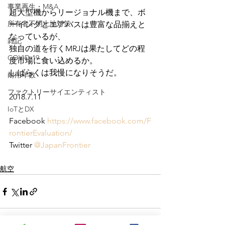
事業再生・M&A
超大型機からリージョナル機まで、ボ
所有者不明土地対策
ーイングとエアバスは豊富な品揃えと
なっているが、
雑記
独自の道を行くMRJは果たしてどの程
COVID-19
度市場に食い込めるか。
しばらくは我慢になりそうだ。
耐用年数
ファクトリーサイエンティスト
2018.7.11
IoTとDX
Facebook 
https://www.facebook.com/F
rontierEvaluation/
Twitter 
@JapanFrontier
航空