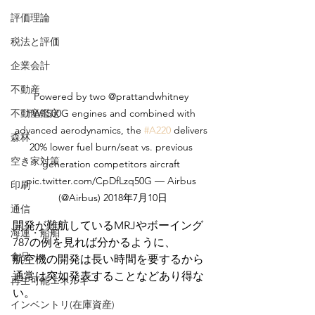
評価理論
税法と評価
企業会計
不動産
Powered by two @prattandwhitney 
不動産鑑定
PW1500G engines and combined with 
advanced aerodynamics, the 
#A220
 delivers 
森林
20% lower fuel burn/seat vs. previous 
空き家対策
generation competitors aircraft 
pic.twitter.com/CpDfLzq50G — Airbus 
印刷
(@Airbus) 2018年7月10日
通信
開発が難航しているMRJやボーイング
海運・船舶
787の例を見れば分かるように、
食品
航空機の開発は長い時間を要するから
通常は突如発表することなどあり得な
再生可能エネルギー
い。
インベントリ(在庫資産)