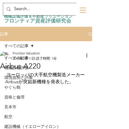
​機械設備評価＆不動産ソリューション
​フロンティア資産評価研究会
記事
すべての記事
Frontier Valuation
すべての記事
2018年7月11日
読了時間: 1分
Airbus A220
機械設備評価
 ヨーロッパの大手航空機製造メーカー
環境規制と評価
Airbusが突如新機種を発表した。 
やぐら鶴
資格と倫理
見本市
航空
建設機械（イエローアイロン）