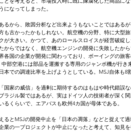
ことを考えると、市場投入時に既に陳腐化した商品にな
うになってしまった。
あるから、敗因分析など出来ようもないことではあるが
方も古かったかもしれない。航空機の分野、特に大型旅
クが大きい。かつて、あのロールスロイスが経営破綻し
たからではなく、航空機エンジンの開発に失敗したから
界各国の企業が開発に関わっており、ボーイングの旅客
、中部空港には部品を運搬する専用のジャンボ機が行き
日本での調達比率を上げようとしている。MSJ自体も8
「国家の威信」を過剰に期待するのはもはや時代錯誤な
ブラジル製ではあるが、実はドイツ人の技術者が深く関
いるくらいで、エアバスも欧州4カ国が母体である。
えるとMSJの開発中止を「日本の凋落」などと捉えて
企業の一プロジェクトが中止になったと考えて、知見を