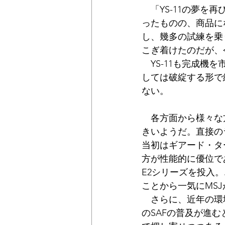
　「YS-11の夢
公民連携
時価
固定資産
ったものの、商品に
し、幾多の試練を乗
こぎ着けたのだが、
　YS-11も完成
しては破綻する形で
ない。
　各方面から様々な
きいようだ。直接の
当初はギアード・ター
方が性能的に優位で
E2シリーズを投入
ことから一気にMS
　さらに、近年の環
のSAFの普及が進