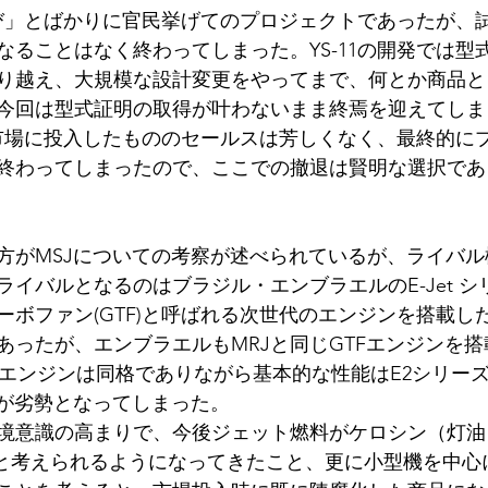
を再び」とばかりに官民挙げてのプロジェクトであったが、
税
なることはなく終わってしまった。YS-11の開発では型
り越え、大規模な設計変更をやってまで、何とか商品と
今回は型式証明の取得が叶わないまま終焉を迎えてしま
機を市場に投入したもののセールスは芳しくなく、最終的に
終わってしまったので、ここでの撤退は賢明な選択であ
方がMSJについての考察が述べられているが、ライバ
ライバルとなるのはブラジル・エンブラエルのE-Jet 
ボファン(GTF)と呼ばれる次世代のエンジンを搭載した
あったが、エンブラエルもMRJと同じGTFエンジンを
。エンジンは同格でありながら基本的な性能はE2シリー
Jが劣勢となってしまった。
境意識の高まりで、今後ジェット燃料がケロシン（灯油
むと考えられるようになってきたこと、更に小型機を中心