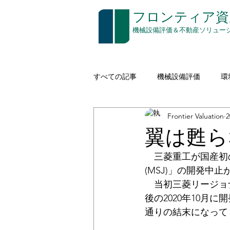
​フロンティア
​機械設備評価＆不動産ソリュー
すべての記事
機械設備評価
環
Frontier Valuation
建設機械（イエローアイロン）
翼は甦ら
　三菱重工が国産初
空き家対策
印刷
通信
(MSJ)」の開発中
　当初三菱リージョ
後の2020年10
コストアプローチ
無形資産評
通りの結末になって