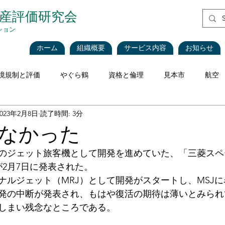
資産評価研究会
ション
ホーム
組織概要
サービス内容
お知らせ
境規制と評価
やぐら鶴
資格と倫理
見本市
航空
2023年2月8日
読了時間: 3分
評価理論
税法と評価
企業会計
不動産
不動産
なかった
のジェット旅客機として開発を進めていた、「三菱スペ
海運・船舶
食品
再生可能エネルギー
インベントリ
止が2月7日に発表された。
ナルジェット（MRJ）として開発がスタートし、MSJ
月に開発の中断が発表され、もはや復活の期待は薄いとみら
価
CEIV
工作機械
Blockchain
現地調査における
しまい残念なところである。