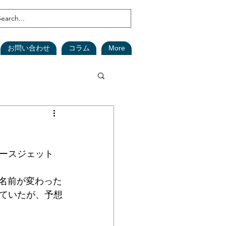
お問い合わせ
コラム
More
鑑定
森林
ースジェット
(在庫資産)
に名前が変わった
れていたが、予想
安全対策
SDGs