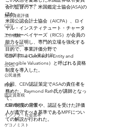
コストアプローチ
会の監督の下、米国鑑定士協会(ASA)の
ほか、
無形資産評価
米国公認会計士協会（AICPA）、ロイ
CEIV
ヤル・インスティテュート・チャータ
ー・サーベイヤーズ（RICS）が会員の
工作機械
能力を証明し、専門的立場を強化する
Blockchain
目的で、事業評価分野で
現地調査における安全対策
CEIV（The Certified in Entity and 
Intangible Valuations）と呼ばれる資格
SDGs
制度を導入した。
公民連携
今回、CEIV認証策定でASAの責任者を
時価
務めた、Raymond Rath氏が講師となっ
固定資産税
て、
太陽光発電の評価
CEIV制度の背景や、認証を受けた評価
人が遵守すべき基準であるMPFについ
インフラ・社会資本
ての解説が行われた。
ゲコノミスト