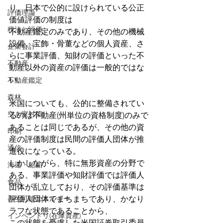
り、日本で公的に設けられている公正
評価理論
価値評価の制度は
税法と評価
不動産鑑定のみであり、その他の機械
設備、宝飾・骨董などの個人資産、さ
企業会計
らに事業評価、知財の評価といった不
不動産
動産以外の資産の評価は一般的ではな
い。
不動産鑑定
森林
米国についても、公的に整備されてい
空き家対策
るのは不動産(州単位の資格制度)のみで
あることは同じであるが、その他の資
印刷
産の評価制度は民間の評価人団体が推
通信
進役になっている。
しかしながら、特に無形資産の分野で
海運・船舶
ある、事業評価や知財評価では評価人
食品
団体が乱立しており、その評価基準は
再生可能エネルギー
評価人団体でまちまちであり、かなり
ラフな状態であることから、
インベントリ(在庫資産)
この状態を憂慮した米国証券取引委員