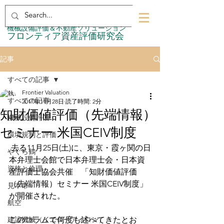
​機械設備評価＆不動産ソリューション
​フロンティア資産評価研究会
記事
すべての記事
Frontier Valuation
すべての記事
2017年11月28日
読了時間: 2分
知財価値評価（先端情報）
機械設備評価
セミナー 米国CEIV制度
環境規制と評価
 去る11月25日(土)に、東京・霞ヶ関の日
やぐら鶴
本弁理士会館で日本弁理士会・日本資
資格と倫理
産評価士協会共催　「知財価値評価
（先端情報）セミナー 米国CEIV制度」
見本市
が開催された。
航空
建設機械（イエローアイロン）
このコラムで何度も述べてきたとお