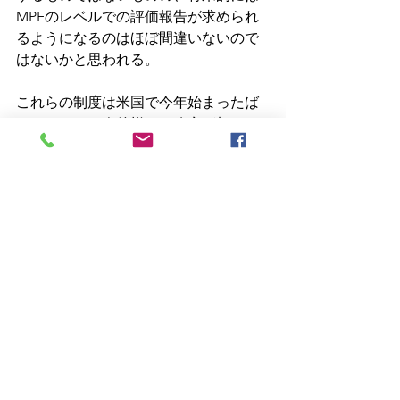
MPFのレベルでの評価報告が求められ
るようになるのはほぼ間違いないので
はないかと思われる。
これらの制度は米国で今年始まったば
かりであり、今後様々な改定が加えら
れるはずだから、他分野の話と聞き流
すのではなく、注視することが必要で
あろう。 
機械設備評価
無形資産評価
CEIV
すべて表示
最新記事