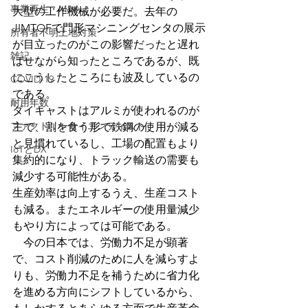
事業再生・M&A
大型の工作機械が必要だ。去年の
JIMTOFで門形マシニングセンタの展示
所有者不明土地対策
が目立ったのがこの影響だったと遅れ
雑記
ばせながら知ったところであるが、既
にこうしたところにも波及しているの
COVID-19
である。
耐用年数
ダイキャストはアルミが使われるのが
ファクトリーサイエンティスト
主で、割を食う形で鉄鋼の使用が減る
と見慣れているし、工場の配置もより
IoTとDX
集約的になり、トラック輸送の需要も
減少する可能性がある。
生産効率は向上するうえ、生産コスト
も減る。またエネルギーの使用量減少
もやり方によっては可能である。
　今の日本では、労働力不足が顕著
で、コスト削減のために人を減らすよ
りも、労働力不足を補うために省力化
を進める方向にシフトしているから、