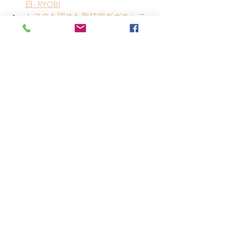
日- RYOBI
トヨタも認めた新技術ギガキャス
トの衝撃　JFE社長「大きな問
題」 -日経ビジネス
DMG森がEV関連需要で好調、テス
ラ「ギガキャスト」の後加工担う 
日経XTECK
鋼材使用量「減るのは間違いな
い」…トヨタのギガキャスト導
入、鉄鋼メーカーが影響度分析 -日
刊工業新聞ニュースイッチ
コストアプローチ
工作機械
雑記