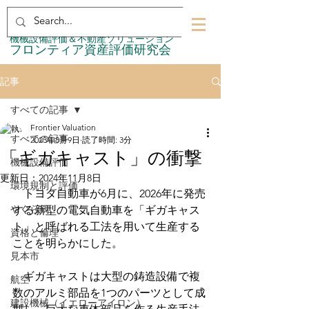
​機械設備評価＆不動産ソリューション
​フロンティア資産評価研究会
記事
すべての記事
Frontier Valuation
すべての記事
2023年8月9日
読了時間: 3分
「ギガキャスト」の衝撃
機械設備評価
更新日：
2024年11月8日
環境規制と評価
　トヨタ自動車が6月に、2026年に発売
やぐら鶴
する新型の電気自動車を「ギガキャス
ト」と呼ばれる工法を用いて生産する
資格と倫理
ことを明らかにした。
見本市
　ギガキャストは大型の鋳造設備で複
航空
数のアルミ部品を1つのパーツとして成
建設機械（イエローアイロン）