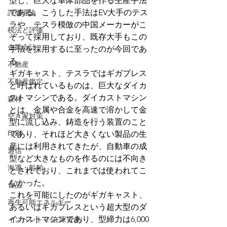
型し、巨大な車体部品を作る生産手法
である。こうした手法はEV大手のテス
評価理論
ラや、テスラ模倣の中国メーカーがこ
税法と評価
ぞって採用しており、既存大手もこの
企業会計
手法を採用するに至ったのが今回であ
る。
不動産
ギガキャスト、テスラではギガプレス
不動産鑑定
と呼ばれているものは、巨大なダイカ
ストマシンである。ダイカストマシン
森林
とは、金属や合金を高速で溶かして金
空き家対策
型に流し込み、鋳造を行う装置のこと
印刷
であり、それほど大きくない製品の生
産には利用されてきたが、自動車の成
通信
型など大きなものを作るのには不向き
海運・船舶
とされており、これまでは使われてこ
なかった。
食品
これを可能にしたのがギガキャスト、
再生可能エネルギー
あるいはギガプレスという超大型のダ
イカストマシンであり、型締力は6,000
インベントリ(在庫資産)