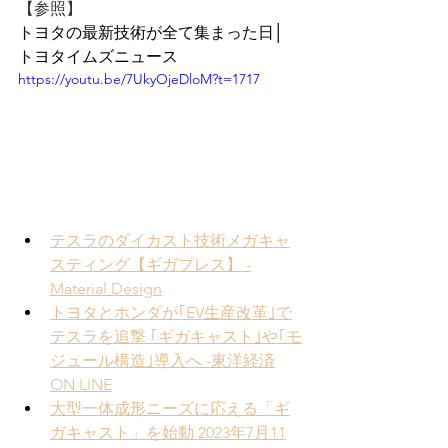
【参照】
トヨタの最新技術が全て集まった日│ 
トヨタイムズニュース
https://youtu.be/7UkyOjeDloM?t=1717
テスラのダイカスト技術メガキャ
スティング【ギガプレス】 -
Material Design
トヨタとホンダが｢EV生産改革｣で
テスラを追撃 ｢ギガキャスト｣や｢モ
ジュール構造｣導入へ -東洋経済
ON LINE
大型一体成形ニーズに応える「ギ
ガキャスト」を始動 2023年7月11