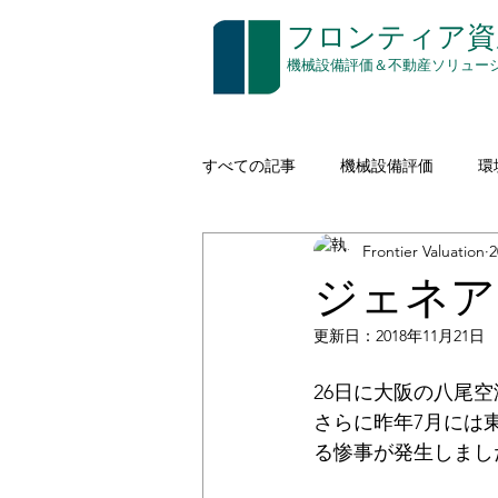
​フロンティア
​機械設備評価＆不動産ソリュー
すべての記事
機械設備評価
環
Frontier Valuation
建設機械（イエローアイロン）
ジェネア
更新日：
2018年11月21日
空き家対策
印刷
通信
26日に大阪の八尾
さらに昨年7月には
コストアプローチ
無形資産評
る惨事が発生しまし