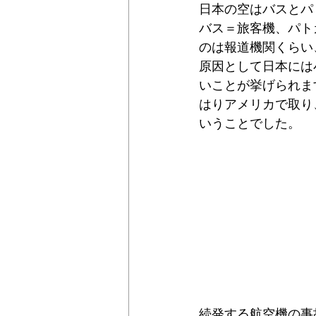
日本の空はバスとパ
公民連携
時価
固定資産
バス＝旅客機、パト
のは報道機関くらい
原因として日本には
いことが挙げられま
はりアメリカで取り
いうことでした。
続発する航空機の事