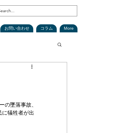
お問い合わせ
コラム
More
鑑定
森林
(在庫資産)
ダーの墜落事故、
民に犠牲者が出
安全対策
SDGs