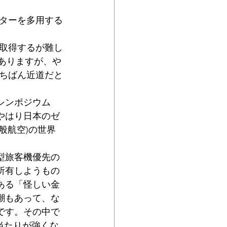
ターを多用する
取得するが難し
がありますが、や
ちばん近道だと
シンポジウム
、やはり日本のゼ
般航空)の世界
型旅客機優先の
所有しようもの
ある「怪しい金
潮もあって、な
です。その中で
当たりが強くな