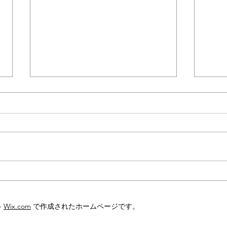
2025年12月分の工作機械受注
20
額速報
額速
-
Wix.com
で作成されたホームページです。