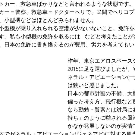
トカー、救急車ばかりなどと言われるような状態です。
税
カー＝警察、救急車＝ドクターヘリで、民間でヘリコプ
、小型機などはほとんどみられません。
小型機が乗り入れられる空港が少ないないこと、免許を
す。私も小型機の免許を取るには...などと考えたこと
、日本の免許に書き換えるのが費用、労力を考えてもい
昨年、東京エアロスペース
2015に足を運びましたが
ネラル・アビエーション(一
は狭いと感じました。
日本の都市計画の不備、大
偏った考え方、飛行機など
なら勤勉・質素とは対局に
持ち」のように囃される風
かなか発展しないのが実情
故でゼネラル・アビエーション(ジェネアビ)に対する風