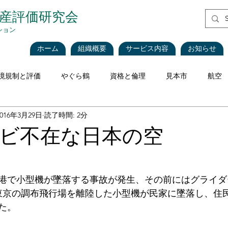
資産評価研究会
ション
ホーム
組織概要
サービス内容
お知らせ
境規制と評価
やぐら鶴
資格と倫理
見本市
航空
2016年3月29日
読了時間: 2分
評価理論
税法と評価
企業会計
不動産
不動産
ビ不在な日本の空
海運・船舶
食品
再生可能エネルギー
インベントリ
空港で小型機が墜落する事故が発生、その前にはグライ
東京の調布飛行場を離陸した小型機が民家に墜落し、住
価
CEIV
工作機械
Blockchain
現地調査における
た。