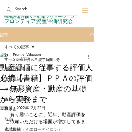
​機械設備評価＆不動産ソリューション
​フロンティア資産評価研究会
記事
すべての記事
Frontier Valuation
すべての記事
2022年12月19日
読了時間: 2分
動産評価に従事する評価人
機械設備評価
必携【書籍】ＰＰＡの評価
環境規制と評価
— 無形資産・動産の基礎
やぐら鶴
から実務まで
資格と倫理
更新日：
2022年12月22日
見本市
　有り難いことに、近年、動産評価を
航空
ご依頼いただける場面が増加してきま
した。
建設機械（イエローアイロン）