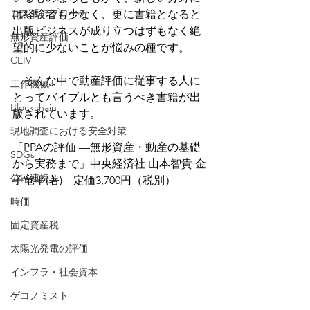
コストアプローチ
は経験者も少なく、更に書籍となると
出版ビジネスが成り立つはずもなく絶
無形資産評価
望的に少ないことが悩みの種です。
CEIV
　そんな中で動産評価に従事する人に
工作機械
とってバイブルとも言うべき書籍が出
Blockchain
版されています。　
現地調査における安全対策
「PPAの評価 —無形資産・動産の基礎
SDGs
から実務まで」中央経済社 山本智貴 金
公民連携
子竜平(著)　定価3,700円（税別）
時価
固定資産税
太陽光発電の評価
インフラ・社会資本
ゲコノミスト