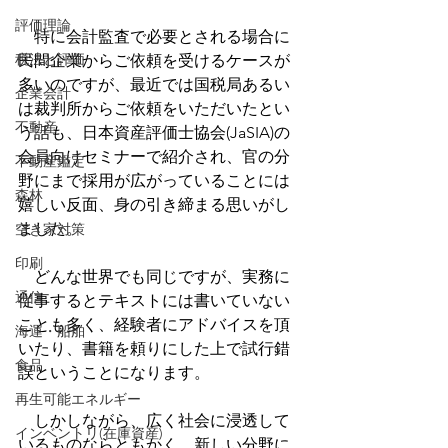
評価理論
　特に会計監査で必要とされる場合に
税法と評価
民間企業からご依頼を受けるケースが
多いのですが、最近では国税局あるい
企業会計
は裁判所からご依頼をいただいたとい
不動産
う話も、日本資産評価士協会(JaSIA)の
会員向けセミナーで紹介され、官の分
不動産鑑定
野にまで採用が広がっていることには
森林
嬉しい反面、身の引き締まる思いがし
ました。
空き家対策
印刷
　どんな世界でも同じですが、実務に
通信
従事するとテキストには書いていない
ことも多く、経験者にアドバイスを頂
海運・船舶
いたり、書籍を頼りにした上で試行錯
食品
誤ということになります。
再生可能エネルギー
　しかしながら、広く社会に浸透して
インベントリ(在庫資産)
いるものならともかく、新しい分野に