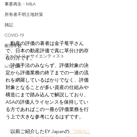
事業再生・M&A
所有者不明土地対策
雑記
COVID-19
　動産の評価の著者は金子竜平さん
耐用年数
で、日本の動産評価で真に草分け的存
ファクトリーサイエンティスト
在の方です。
　評価手法のみならず、評価対象の決
IoTとDX
定から評価業務の終了までの一連の流
れを網羅しているばかりでなく、評価
対象となることが多い資産の仕組みや
構造にまで踏み込んで解説しており、
ASAの評価人ライセンスを保持してい
る方であればこの一冊が評価業務を行
う上で大きな参考になるはずです。
　以前ご紹介したEY Japanの
「M&Aに