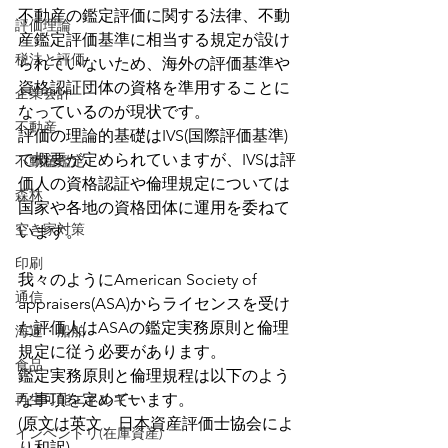
不動産の鑑定評価に関する法律、不動
評価理論
産鑑定評価基準に相当する規定が設け
税法と評価
られていないため、海外の評価基準や
資格認証団体の資格を準用することに
企業会計
なっているのが現状です。
不動産
評価の理論的基礎はIVS(国際評価基準)
で概要が定められていますが、IVSは評
不動産鑑定
価人の資格認証や倫理規定については
森林
国家や各地の資格団体に運用を委ねて
空き家対策
います。
印刷
我々のようにAmerican Society of 
通信
appraisers(ASA)からライセンスを受け
た評価人はASAの鑑定実務原則と倫理
海運・船舶
規定に従う必要があります。
食品
鑑定実務原則と倫理規程は以下のよう
再生可能エネルギー
な事項を定めています。
(原文は英文、日本資産評価士協会によ
インベントリ(在庫資産)
り和訳)