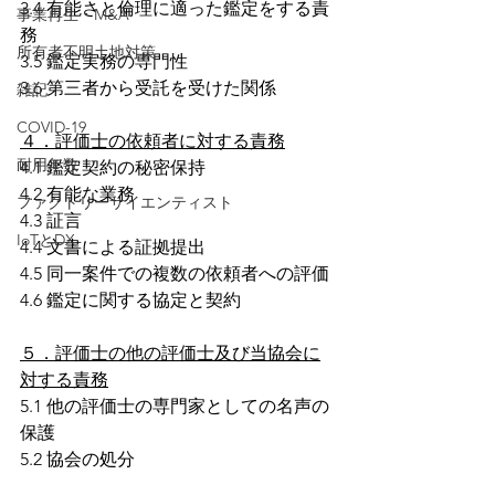
3.4 有能さと倫理に適った鑑定をする責
事業再生・M&A
務
所有者不明土地対策
3.5 鑑定実務の専門性
3.6 第三者から受託を受けた関係
雑記
COVID-19
４．評価士の依頼者に対する責務
耐用年数
4.1 鑑定契約の秘密保持
4.2 有能な業務
ファクトリーサイエンティスト
4.3 証言
IoTとDX
4.4 文書による証拠提出
4.5 同一案件での複数の依頼者への評価
4.6 鑑定に関する協定と契約
５．評価士の他の評価士及び当協会に
対する責務
5.1 他の評価士の専門家としての名声の
保護
5.2 協会の処分