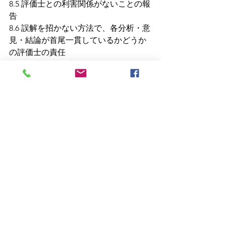
8.5 評価士との利害関係がないことの報
告
8.6 誤解を招かない方法で、各分析・意
見・結論が首尾一貫しているかどうか
の評価士の責任
8.7 義務的免許更新の説明
8.8 鑑定評価書への署名と反対意見の併
記
次回から、各項目についてピックアッ
プしてご説明いたします。
📷
【関連記事】
秘密は守り、能力は
正直
に～鑑定実務
原則と倫理規程2
成功報酬はいただけません～
鑑定
実務
原則と倫理規程3