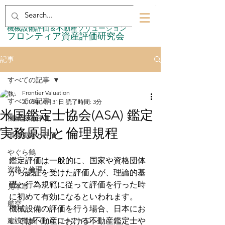
​機械設備評価＆不動産ソリューション
​フロンティア資産評価研究会
記事
すべての記事
Frontier Valuation
すべての記事
2018年10月31日
読了時間: 3分
米国鑑定士協会(ASA) 鑑定
機械設備評価
実務原則と倫理規程
環境規制と評価
やぐら鶴
鑑定評価は一般的に、国家や資格団体
資格と倫理
から認証を受けた評価人が、理論的基
礎と行為規範に従って評価を行った時
見本市
に初めて有効になるといわれます。
航空
機械設備の評価を行う場合、日本にお
建設機械（イエローアイロン）
いては不動産における不動産鑑定士や