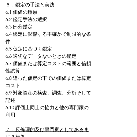
６．鑑定の手法と実践
6.1 価値の種類
6.2 鑑定手法の選択
6.3 部分鑑定
6.4 鑑定に影響する不確かで制限的な条
件
6.5 仮定に基づく鑑定
6.6 適切なデータないときの鑑定
6.7 価値または算定コストの範囲と信頼
性試算
6.8 違った仮定の下での価値または算定
コスト
6.9 対象資産の検査、調査、分析そして
記述
6.10 評価士同士の協力と他の専門家の
利用
７．反倫理的及び専門家としてあるま
じき行為