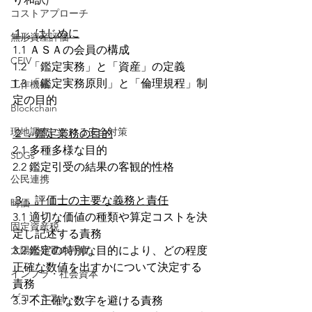
コストアプローチ
１．はじめに
無形資産評価
1.1 ＡＳＡの会員の構成
CEIV
1.2 「鑑定実務」と「資産」の定義
1.3 「鑑定実務原則」と「倫理規程」制
工作機械
定の目的
Blockchain
現地調査における安全対策
２．鑑定業務の目的
2.1 多種多様な目的
SDGs
2.2 鑑定引受の結果の客観的性格
公民連携
３．評価士の主要な義務と責任
時価
3.1 適切な価値の種類や算定コストを決
固定資産税
定し記述する責務
太陽光発電の評価
3.2 鑑定の特別な目的により、どの程度
正確な数値を出すかについて決定する
インフラ・社会資本
責務
ゲコノミスト
3.3 不正確な数字を避ける責務