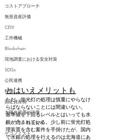
コストアプローチ
無形資産評価
CEIV
工作機械
Blockchain
現地調査における安全対策
SDGs
公民連携
とはいえメリットも
時価
ただ、蛍光灯の処理は慎重にやらなけ
固定資産税
らばならないことには間違いない。
太陽光発電の評価
基準値を下回るレベルとはいっても水
銀が含まれている。少し前に蛍光灯処
インフラ・社会資本
理装置を含む案件を手掛けたが、国内
ゲコノミスト
で水銀の処理を行えるのは北海道にあ