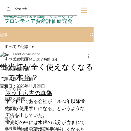
​機械設備評価＆不動産ソリューション
​フロンティア資産評価研究会
記事
すべての記事
Frontier Valuation
すべての記事
2020年2月14日
読了時間: 2分
蛍光灯が全く使えなくなる
機械設備評価
って本当？
環境規制と評価
更新日：
2023年11月20日
やぐら鶴
ネット広告の真偽
資格と倫理
ネット上である会社が「2020年以降蛍
光灯が使用禁止になる」というような
見本市
広告を出していた。
航空
蛍光灯の中には水銀の成分が含まれて
建設機械（イエローアイロン）
おり、水銀の環境規制が厳しくなるた