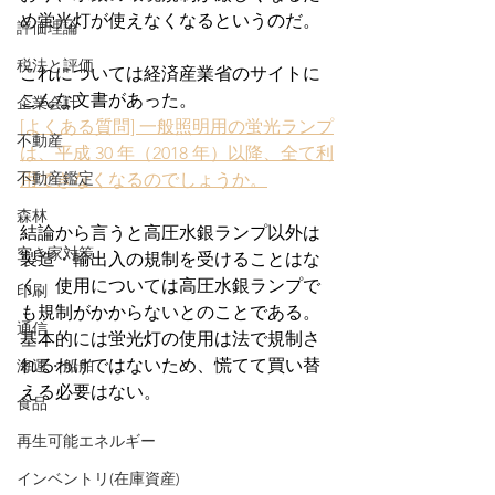
め蛍光灯が使えなくなるというのだ。
評価理論
税法と評価
これについては経済産業省のサイトに
こんな文書があった。
企業会計
[よくある質問] 一般照明用の蛍光ランプ
不動産
は、平成 30 年（2018 年）以降、全て利
不動産鑑定
用できなくなるのでしょうか。
森林
結論から言うと高圧水銀ランプ以外は
空き家対策
製造・輸出入の規制を受けることはな
く、使用については高圧水銀ランプで
印刷
も規制がかからないとのことである。
通信
基本的には蛍光灯の使用は法で規制さ
れるわけではないため、慌てて買い替
海運・船舶
える必要はない。
食品
再生可能エネルギー
インベントリ(在庫資産)