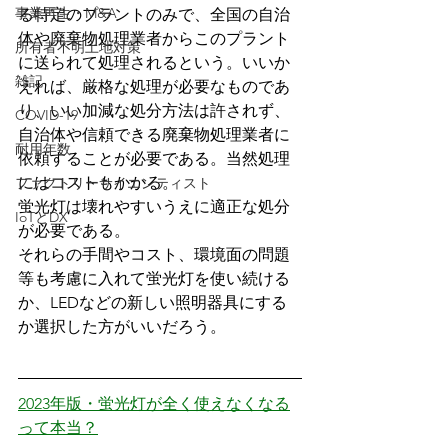
事業再生・M&A
る特定のプラントのみで、全国の自治
体や廃棄物処理業者からこのプラント
所有者不明土地対策
に送られて処理されるという。いいか
雑記
えれば、厳格な処理が必要なものであ
り、いい加減な処分方法は許されず、
COVID-19
自治体や信頼できる廃棄物処理業者に
耐用年数
依頼することが必要である。当然処理
にはコストもかかる。
ファクトリーサイエンティスト
蛍光灯は壊れやすいうえに適正な処分
IoTとDX
が必要である。
それらの手間やコスト、環境面の問題
等も考慮に入れて蛍光灯を使い続ける
か、LEDなどの新しい照明器具にする
か選択した方がいいだろう。
2023年版・蛍光灯が全く使えなくなる
って本当？