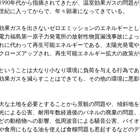
1990年代から指摘されてきたが、温室効果ガスの問題
税
1世紀に入ってからで、年々顕著になってきている。
効果ガスを出さないゼロエミッションのエネルギーとし
電力福島第一原子力発電所の放射性物質漏洩事故によっ
れに代わって再生可能エネルギーである、太陽光発電や
クローズアップされ、再生可能エネルギー拡大の政策が
ということは大なり小なり環境に負荷を与える行為であ
効果ガスを減らすことはできても、その他の環境に悪影
大な土地を必要とすることから景観の問題や、傾斜地を
光による公害、耐用年数経過後のパネルの廃棄の問題。
どの動植物への影響、低周波音による騒音公害、バイオ
や食用にもなる油を使えば食糧問題も惹起するなどのデ