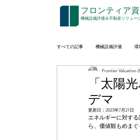
​フロンティア
​機械設備評価＆不動産ソリュー
すべての記事
機械設備評価
環
Frontier Valuation
建設機械（イエローアイロン）
「太陽光
デマ
空き家対策
印刷
通信
更新日：
2023年7月21日
エネルギーに対する
コストアプローチ
無形資産評
ら、価値観もめまぐ