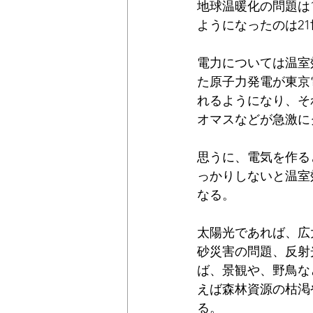
地球温暖化の問題は
公民連携
時価
固定資産
ようになったのは2
電力については温室
た原子力発電が東京
れるようになり、そ
オマスなどが急激に
思うに、電気を作る
っかりしないと温室
なる。
太陽光であれば、広
砂災害の問題、反射
ば、景観や、野鳥な
えば森林資源の枯渇
る。