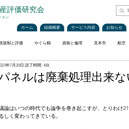
資産評価研究会
ション
ホーム
組織概要
サービス内容
お知らせ
境規制と評価
やぐら鶴
資格と倫理
見本市
航空
2023年7月20日
読了時間: 4分
評価理論
税法と評価
企業会計
不動産
不動産
パネルは廃棄処理出来な
海運・船舶
食品
再生可能エネルギー
インベントリ
議論はいつの時代でも論争を巻き起こすが、とりわけ2
価
CEIV
工作機械
Blockchain
現地調査における
るしく変わってきている。