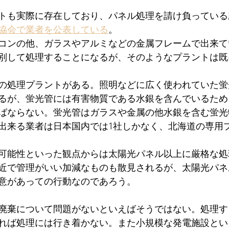
トも実際に存在しており、パネル処理を請け負っている
協会で業者を公表している
。
コンの他、ガラスやアルミなどの金属フレームで出来て
別して処理することになるが、そのようなプラントは既
の処理プラントがある。照明などに広く使われていた蛍光
るが、蛍光管には有害物質である水銀を含んでいるため
ばならない。蛍光管はガラスや金属の他水銀を含む蛍光
出来る業者は日本国内では1社しかなく、北海道の専用
可能性といった観点からは太陽光パネル以上に厳格な処
近で管理がいい加減なものも散見されるが、太陽光パネ
意があっての行動なのであろう。
廃棄について問題がないといえばそうではない。処理す
れば処理には行き着かない。また小規模な発電施設とい