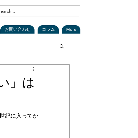
お問い合わせ
コラム
More
鑑定
森林
い」は
(在庫資産)
1世紀に入ってか
安全対策
SDGs