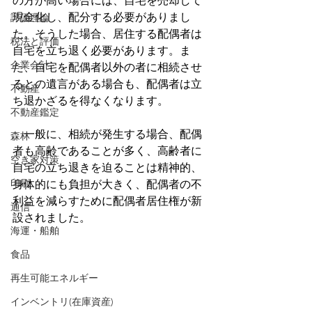
の方が高い場合には、自宅を売却して
現金化し、配分する必要がありまし
評価理論
た。そうした場合、居住する配偶者は
税法と評価
自宅を立ち退く必要があります。ま
企業会計
た、自宅を配偶者以外の者に相続させ
るとの遺言がある場合も、配偶者は立
不動産
ち退かざるを得なくなります。
不動産鑑定
　一般に、相続が発生する場合、配偶
森林
者も高齢であることが多く、高齢者に
空き家対策
自宅の立ち退きを迫ることは精神的、
印刷
身体的にも負担が大きく、配偶者の不
利益を減らすために配偶者居住権が新
通信
設されました。 
海運・船舶
食品
再生可能エネルギー
インベントリ(在庫資産)