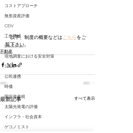
コストアプローチ
無形資産評価
CEIV
工作機械
　以下、制度の概要などは
こちら
をご
覧下さい。 
Blockchain
不動産
現地調査における安全対策
SDGs
公民連携
時価
固定資産税
すべて表示
最新記事
太陽光発電の評価
インフラ・社会資本
ゲコノミスト