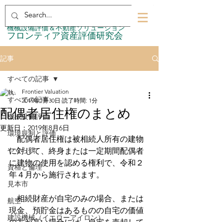
​機械設備評価＆不動産ソリューション
​フロンティア資産評価研究会
記事
すべての記事
Frontier Valuation
すべての記事
2019年7月30日
読了時間: 1分
配偶者居住権のまとめ
機械設備評価
更新日：
2019年8月6日
環境規制と評価
　配偶者居住権は被相続人所有の建物
やぐら鶴
に対して、終身または一定期間配偶者
に建物の使用を認める権利で、令和２
資格と倫理
年４月から施行されます。
見本市
　相続財産が自宅のみの場合、または
航空
現金、預貯金はあるものの自宅の価値
建設機械（イエローアイロン）