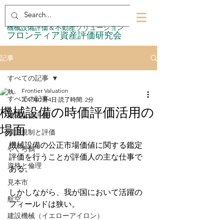
​機械設備評価＆不動産ソリューション
​フロンティア資産評価研究会
記事
すべての記事
Frontier Valuation
すべての記事
2017年7月4日
読了時間: 2分
機械設備の時価評価活用の
機械設備評価
場面
環境規制と評価
機械設備の公正市場価値に関する鑑定
やぐら鶴
評価を行うことが評価人の主な仕事で
資格と倫理
ある。
見本市
しかしながら、我が国において活躍の
航空
フィールドは狭い。
建設機械（イエローアイロン）