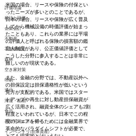
米国の場合、リースや保険の付保とい
評価理論
ったニーズが多いとのことであるが、
税法と評価
日本の場合、リースや保険が広く普及
してから機械設備の時価評価が始まっ
企業会計
たこともあり、これらの業界には平場
不動産
の評価人と呼ばれる保険の損害額の鑑
定人制度があり、公正価値評価として
不動産鑑定
こうした分野に参入することは非常に
森林
難しいのが現状である。
空き家対策
また、金融の分野では、不動産以外へ
印刷
の担保設定は担保適格性が低いという
通信
見方が支配的である。米国ではスター
トアップや再生に対し動産担保融資が
海運・船舶
広く活用され、融資全体のシェアも2割
食品
程度といわれているが、日本でこの程
再生可能エネルギー
度のシェアを得るためには金融業界で
革命的なパラダイムシフトが必要で、
インベントリ(在庫資産)
とても現実的とはいえない。