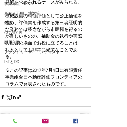
見解を求められるケースがみられる。
事業再生・M&A
所有者不明土地対策
機械設備の時価評価として公正価値を
求め、評価書を作成する第三者証明的
雑記
な業務では残念ながら市民権を得るの
COVID-19
が難しいものの、補助金の執行や実際
耐用年数
の投資の場面でお役に立てることは
我々としても非常に光栄なことであ
ファクトリーサイエンティスト
る。
IoTとDX
※この記事は2017年7月4日に有限責任
事業組合日本動産評価フロンティアの
コラムで発表されたものです。