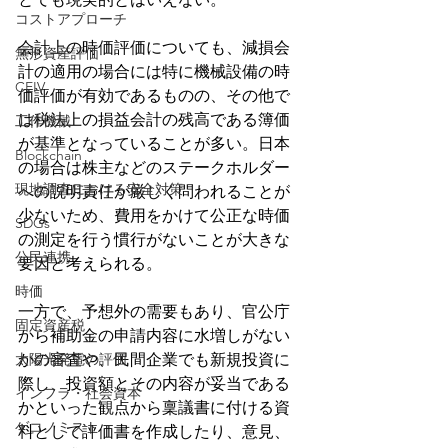
コストアプローチ
会計上の時価評価についても、減損会
無形資産評価
計の適用の場合には特に機械設備の時
CEIV
価評価が有効であるものの、その他で
は税法上の損益会計の残高である簿価
工作機械
が基準となっていることが多い。日本
Blockchain
の場合は株主などのステークホルダー
現地調査における安全対策
への説明責任が厳しく問われることが
少ないため、費用をかけて公正な時価
SDGs
の測定を行う慣行がないことが大きな
公民連携
要因と考えられる。
時価
一方で、予想外の需要もあり、官公庁
固定資産税
から補助金の申請内容に水増しがない
太陽光発電の評価
かの審査や、民間企業でも新規投資に
際し、投資額とその内容が妥当である
インフラ・社会資本
かといった観点から稟議書に付ける資
ゲコノミスト
料として評価書を作成したり、意見、