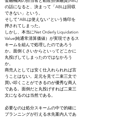
金融機関の担当者と動産担保融資(ABL)
の話になると、決まって「ABLは回収
できない」という。
そして"ABLは使えない"という烙印を
押されてしまった。
しかし、本当にNet Orderly Liquidation 
Value(純通常清算価値）が実現できるス
キームを組んで処理したのであろう
か。面倒くさいからといってどこかに
丸投げしてしまったのではなかろう
か。
商売人としては安く仕入れられれば言
うことはない。足元を見て二束三文で
買い叩くことができるのが優秀な商人
である。面倒だと丸投げすれば二束三
文になるのは当然である。
必要なのは処分スキームの中で的確に
プランニングが行える水先案内人であ