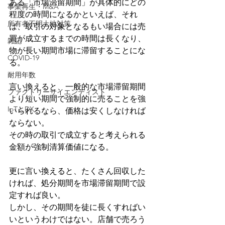
ある「市場滞留期間」が具体的にどの
事業再生・M&A
程度の時間になるかといえば、それ
所有者不明土地対策
は、取引の対象となるもい場合には売
買が成立するまでの時間は長くなり、
雑記
物が長い期間市場に滞留することにな
COVID-19
る。
耐用年数
言い換えると、一般的な市場滞留期間
ファクトリーサイエンティスト
より短い期間で強制的に売ることを強
IoTとDX
いられるなら、価格は安くしなければ
ならない。
その時の取引で成立すると考えられる
金額が強制清算価値になる。
更に言い換えると、たくさん回収した
ければ、処分期間を市場滞留期間で設
定すれば良い。
しかし、その期間を徒に長くすればい
いというわけではない。店舗で売ろう