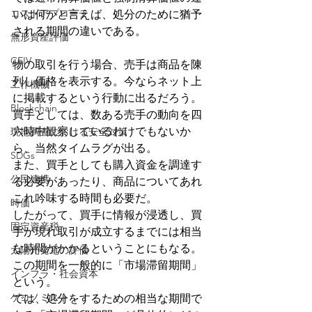
コストアプローチ
いは何かと言えば、処分のために猶予
される期間の違いである。
無形資産評価
CEIV
物の取引を行う場合、売手は商品を陳
列し価格を表示する。今ならネット上
工作機械
に掲載するという行動に出るだろう。
Blockchain
買手としては、数ある売手の動向を四
六時中観察しているわけでもないか
現地調査における安全対策
ら、当然タイムラグが出る。
SDGs
また、買手としても購入資金を調達す
公民連携
る必要があったり、商品についてあれ
これ吟味する時間も必要だ。
時価
したがって、買手に情報が浸透し、買
固定資産税
手が現れ取引が成立するまでには相当
な時間がかかるということにもなる。
太陽光発電の評価
この期間を一般的に「市場滞留期間」
インフラ・社会資本
という。
ゲコノミスト
では、処分をするための相当な期間で