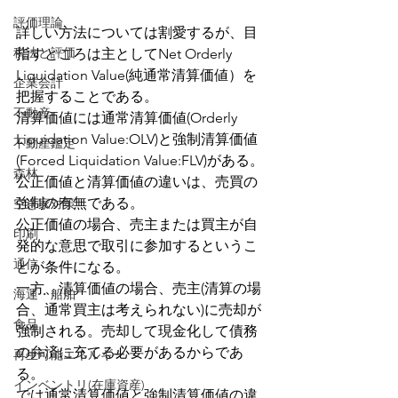
評価理論
詳しい方法については割愛するが、目
税法と評価
指すところは主としてNet Orderly 
Liquidation Value(純通常清算価値）を
企業会計
把握することである。
不動産
清算価値には通常清算価値(Orderly 
Liquidation Value:OLV)と強制清算価値
不動産鑑定
(Forced Liquidation Value:FLV)がある。
森林
公正価値と清算価値の違いは、売買の
強制の有無である。
空き家対策
公正価値の場合、売主または買主が自
印刷
発的な意思で取引に参加するというこ
通信
とが条件になる。
一方、清算価値の場合、売主(清算の場
海運・船舶
合、通常買主は考えられない)に売却が
食品
強制される。売却して現金化して債務
の弁済に充てる必要があるからであ
再生可能エネルギー
る。
インベントリ(在庫資産)
では通常清算価値と強制清算価値の違