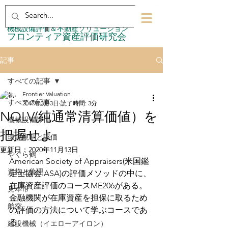
​機械設備評価＆不動産ソリューション
​フロンティア資産評価研究会
記事
すべての記事
Frontier Valuation
すべての記事
2017年3月3日
読了時間: 3分
NOLV(純通常清算価値）を
機械設備評価
把握せよ
環境規制と評価
更新日：
2020年11月13日
やぐら鶴
American Society of Appraisers(米国鑑
資格と倫理
定士協会:ASA)の評価メソッドの中に、
在庫資産評価のコースME206がある。
見本市
金融機関が在庫資産を担保に取るため
航空
の評価の方法について学ぶコースであ
る。
建設機械（イエローアイロン）