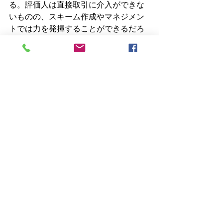
る。評価人は直接取引に介入ができな
いものの、スキーム作成やマネジメン
トでは力を発揮することができるだろ
う。
我々としても、問題は分かっていて行
動ができないのが非常にもどかしいと
ころであるが、何とかパートナーを見
つけて問題解決に尽力したいところで
ある。
※この記事は2017年3月3日に有限責任
事業組合日本動産評価フロンティアの
コラムで発表したものを再掲していま
す。
評価理論
インベントリ(在庫資産)