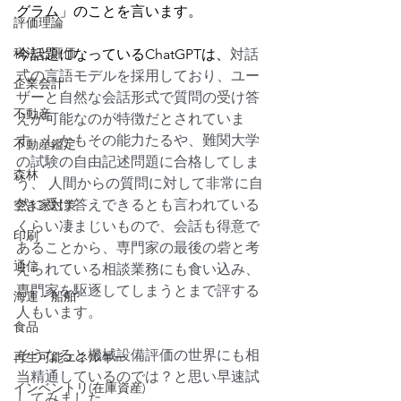
グラム」のことを言います。
評価理論
税法と評価
今話題になっているChatGPTは、
対話
式の言語モデルを採用しており、ユー
企業会計
ザーと自然な会話形式で質問の受け答
不動産
えが可能なのが特徴だとされていま
す。しかもその能力たるや、難関大学
不動産鑑定
の試験の自由記述問題に合格してしま
森林
う、 人間からの質問に対して非常に自
然に受け答えできるとも言われている
空き家対策
くらい凄まじいもので、会話も得意で
印刷
あることから、専門家の最後の砦と考
通信
えられている相談業務にも食い込み、
専門家を駆逐してしまうとまで評する
海運・船舶
人もいます。
食品
そうなると機械設備評価の世界にも相
再生可能エネルギー
当精通しているのでは？と思い早速試
インベントリ(在庫資産)
してみました。