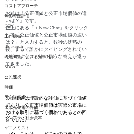
コストアプローチ
お題は「公正価値と公正市場価値の違
無形資産評価
いは？」です。
CEIV
左上にある「＋New Chat」をクリック
して「公正価値と公正市場価値の違い
工作機械
は？」と入力すると、数秒の沈黙の
Blockchain
後、まるで誰かにタイピングされてい
るかのように、次のような答えが返っ
現地調査における安全対策
てきました。
SDGs
公民連携
時価
固定資産税
公正価値は理論的な評価に基づく価値
であり、公正市場価値は実際の市場に
太陽光発電の評価
おける取引に基づく価格であるとの回
インフラ・社会資本
答でした。
ゲコノミスト
いや、これは....。どこかのコラムで