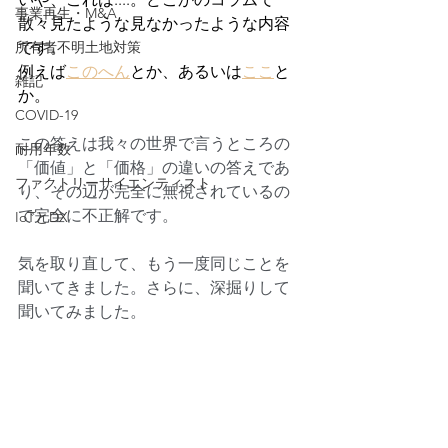
事業再生・M&A
散々見たような見なかったような内容
です。
所有者不明土地対策
例えば
このへん
とか、あるいは
ここ
と
雑記
か。
COVID-19
この答えは我々の世界で言うところの
耐用年数
「価値」と「価格」の違いの答えであ
ファクトリーサイエンティスト
り、その辺が完全に無視されているの
で完全に不正解です。
IoTとDX
気を取り直して、もう一度同じことを
聞いてきました。さらに、深掘りして
聞いてみました。