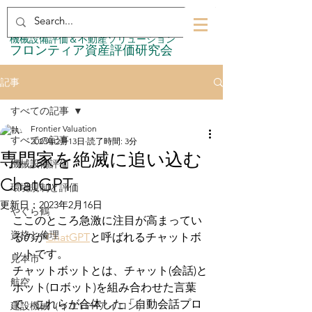
​機械設備評価＆不動産ソリューション
​フロンティア資産評価研究会
記事
すべての記事
Frontier Valuation
すべての記事
2023年2月13日
読了時間: 3分
専門家を絶滅に追い込む
機械設備評価
ChatGPT
環境規制と評価
更新日：
2023年2月16日
やぐら鶴
ここのところ急激に注目が高まってい
資格と倫理
るのが
ChatGPT
と呼ばれるチャットボ
ットです。
見本市
チャットボットとは、チャット(会話)と
航空
ボット(ロボット)を組み合わせた言葉
で、これらが合体した「自動会話プロ
建設機械（イエローアイロン）