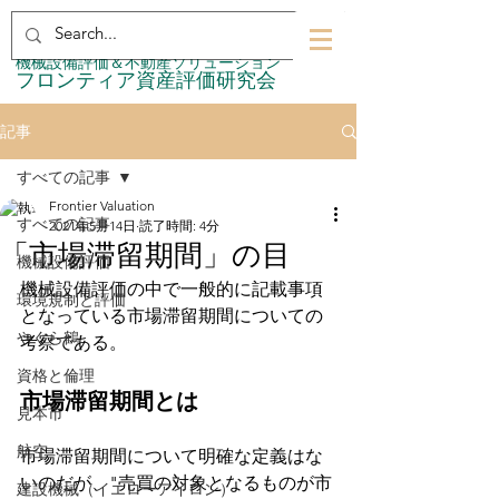
​機械設備評価＆不動産ソリューション
​フロンティア資産評価研究会
記事
すべての記事
Frontier Valuation
すべての記事
2021年5月14日
読了時間: 4分
「市場滞留期間」の目
機械設備評価
機械設備評価の中で一般的に記載事項
環境規制と評価
となっている市場滞留期間についての
やぐら鶴
考察である。
資格と倫理
市場滞留期間とは
見本市
航空
市場滞留期間について明確な定義はな
いのだが、"売買の対象となるものが市
建設機械（イエローアイロン）