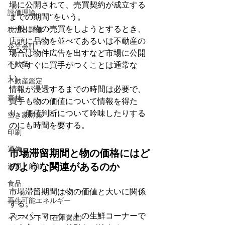
場に公開されて、売買契約が成立する
評価理論
までの期間”をいう。
一般に物の売買をしようとするとき、
税法と評価
店頭に品物を並べてあるいは不動産の
企業会計
場合は物件広告を出すなど市場に公開
不動産
してすぐに買手がつくことは通常な
い。
不動産鑑定
情報が浸透するまでの時間は必要で、
森林
買手も物の価値について情報を得た
り、価値判断について吟味したりする
空き家対策
のにも時間を要する。
印刷
通信
市場滞留期間と物の価格にはど
のような関連があるのか
海運・船舶
食品
市場滞留期間は物の価値と大いに関係
再生可能エネルギー
する。
スーパーマーケットの生鮮コーナーで
インベントリ(在庫資産)