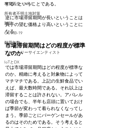
事業再生・M&A
する...ということである。
所有者不明土地対策
逆に市場滞留期間が長いということは
雑記
買手の望む価格より高いということに
なる。
COVID-19
耐用年数
市場滞留期間はどの程度が標準
ファクトリーサイエンティスト
なのか
IoTとDX
では市場滞留期間はどの程度が標準な
のか。精緻に考えると対象物によって
マチマチである。上記の生鮮食品でい
えば、最大数時間である。それ以上は
滞留することは許されない。アパレル
の場合でも、半年も店頭に置いておけ
ば季節が変わって着られなくなってし
まう。季節ごとにバーゲンセールがあ
るのはそのためである。そう考えると