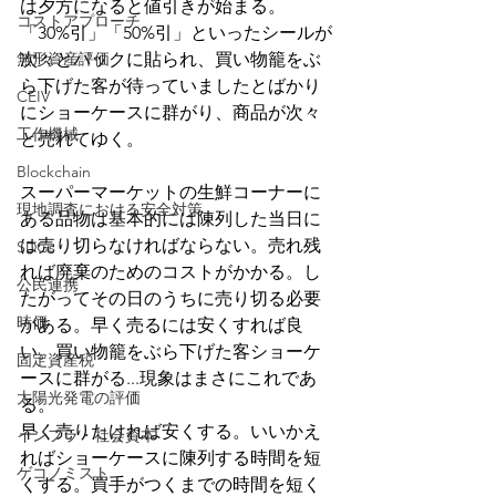
は夕方になると値引きが始まる。
コストアプローチ
「30%引」「50%引」といったシールが
無形資産評価
次々とパックに貼られ、買い物籠をぶ
ら下げた客が待っていましたとばかり
CEIV
にショーケースに群がり、商品が次々
工作機械
と売れてゆく。
Blockchain
スーパーマーケットの生鮮コーナーに
現地調査における安全対策
ある品物は基本的には陳列した当日に
は売り切らなければならない。売れ残
SDGs
れば廃棄のためのコストがかかる。し
公民連携
たがってその日のうちに売り切る必要
時価
がある。早く売るには安くすれば良
い。買い物籠をぶら下げた客ショーケ
固定資産税
ースに群がる...現象はまさにこれであ
太陽光発電の評価
る。
早く売りたければ安くする。いいかえ
インフラ・社会資本
ればショーケースに陳列する時間を短
ゲコノミスト
くする。買手がつくまでの時間を短く