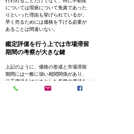
行われることだけでなく、特に不動産
については瑕疵について免責であった
りといった理由も挙げられているが、
早く売るためには価格を下げる必要が
あることは間違いない。
鑑定評価を行う上では市場滞留
期間の考察が大きな鍵
上記のように、価格の形成と市場滞留
期間には一般に強い相関関係があり、
公正価値をはじめとした各種の価値を
求めるに当たっては、根拠となる市場
滞留期間を評価書に記載することは前
提条件を明確にする上で重要である。
先日、日曜朝の某テレビ番組で生鮮食
品の値下げのタイミングをＡＩを活用
して推測するシステムが紹介されてい
たが、特に最寄り品の市場滞留期間に