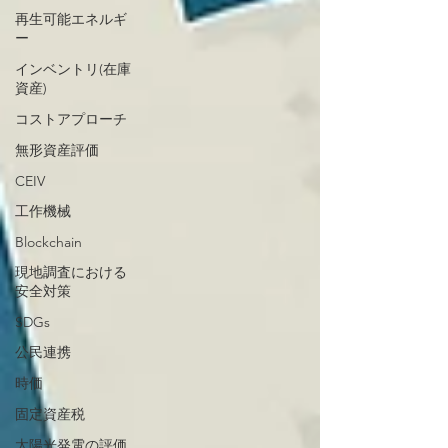
再生可能エネルギ
ー
インベントリ(在庫
資産)
コストアプローチ
無形資産評価
CEIV
工作機械
Blockchain
現地調査における
安全対策
SDGs
公民連携
時価
固定資産税
太陽光発電の評価