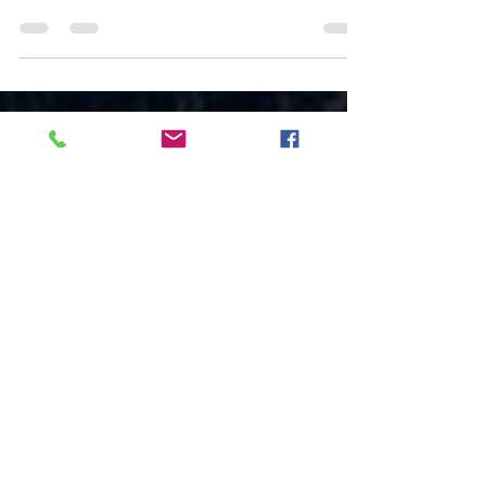
経済の不況期において、デフレ圧力の緩和と
市場の安定化を図ることは政策立案者や企業
にとって最重要課題です。その中で、時価評
価とM&A（合併・買収）は、資産価格の安
定と経済活性化を実現するための有効な手段
として注目されています。