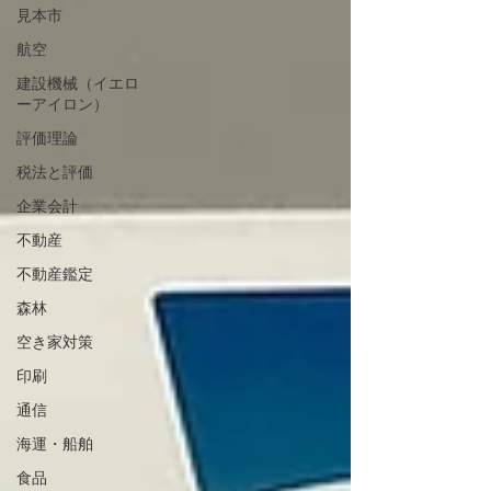
見本市
航空
建設機械（イエロ
ーアイロン）
評価理論
税法と評価
企業会計
不動産
不動産鑑定
森林
空き家対策
印刷
通信
海運・船舶
食品