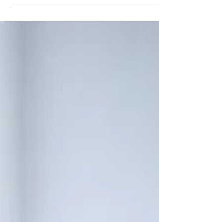
「社長の家庭教師」として中国、四国地方を
中心に活躍されているDSKプランニングの藤
本宏司先生のセッションでした。 藤本先生
の講演を拝聴するのはもう複数回になるので
すが、今までは建設業支援の話が多く、今回
運送業の支援ということで新鮮でした。 運
送業を取り巻く環境は特に厳しく、安全規制
の強化、厳格化による効率の低下、人手不足
や運賃競争の激化、車両価格の高騰当様々な
要因で経営が厳しくなっているのはご存じの
通りです。 しかしながら、経営改善には非
凡なほどの高度なことが求められるわけでは
なく、ある程度の知識を持ち管理がしっかり
とできていれば改善できるケースも多いよう
です。 運送業ではないのですが、機械設備
の評価に関わっていると、運送コストという
のは比較的存在感の大きなものです。例えば
「軽くて単価の安いものは商圏が狭い」とい
った話を聞くことが多いのですが、やはり、