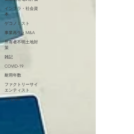
インフラ・社会資
本
ゲコノミスト
事業再生・M&A
所有者不明土地対
策
雑記
COVID-19
耐用年数
ファクトリーサイ
エンティスト
IoTとDX