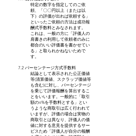
特定の数字を指定してのご依
頼、「〇〇円以上（または以
下）の評価が出れば依頼する」
といったご依頼の方法は成功報
酬式手数料とみなされます。
これは、一般の方に「評価人の
肩書きの利用して依頼者のみに
都合のいい評価書を書かせてい
る」と取られかねないためで
す。
7.2 パーセンテージ方式手数料
結論として表示された公正価値
等(清算価値、スクラップ価値等
も含む)に対し、パーセンテージ
を乗じて評価報酬を算出するこ
とをいいます。一般的に「取引
額の○%を手数料とする」とい
うような商取引は広く行われて
いますが、評価の場合は実物の
商取引とは異なり、評価人の価
値に対する意見を提供するサー
ビスため「評価人が自分の報酬