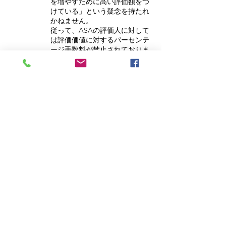
を増やすために高い評価額をつ
けている」という疑念を持たれ
かねません。
従って、ASAの評価人に対して
は評価価値に対するパーセンテ
ージ手数料が禁止されておりま
す。
弊会会員は業務量に対する評価
報酬(タイムチャージ)で算出す
ることとしております。
7.3 公平無私の鑑定
7.4 鑑定評価書への署名に関する責任
7.5 特定の意見の擁護
7.6 未熟な意見と評価書の下書き原稿
7.7 宣伝と勧誘
7.8 資格の誤用
7.9 協会による処分の原因
© 2023 フロンティア資産評価研究会