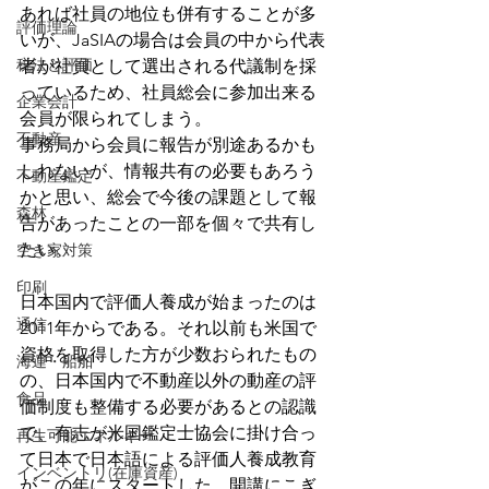
あれば社員の地位も併有することが多
評価理論
いが、JaSIAの場合は会員の中から代表
税法と評価
者が社員として選出される代議制を採
っているため、社員総会に参加出来る
企業会計
会員が限られてしまう。
不動産
事務局から会員に報告が別途あるかも
しれないが、情報共有の必要もあろう
不動産鑑定
かと思い、総会で今後の課題として報
森林
告があったことの一部を個々で共有し
たい。
空き家対策
印刷
日本国内で評価人養成が始まったのは
通信
2011年からである。それ以前も米国で
資格を取得した方が少数おられたもの
海運・船舶
の、日本国内で不動産以外の動産の評
食品
価制度も整備する必要があるとの認識
で、有志が米国鑑定士協会に掛け合っ
再生可能エネルギー
て日本で日本語による評価人養成教育
インベントリ(在庫資産)
がこの年にスタートした。開講にこぎ