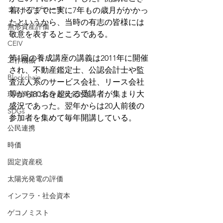
コストアプローチ
着けるまでに実に7年もの歳月がかかっ
たというから、当時の有志の皆様には
無形資産評価
敬意を表するところである。
CEIV
第1回の養成講座の講義は2011年に開催
工作機械
され、不動産鑑定士、公認会計士や監
Blockchain
査法人系のサービス会社、リース会社
等から80名を超える受講者が集まり大
現地調査における安全対策
盛況であった。翌年からは20人前後の
SDGs
参加者を集めて毎年開講している。
公民連携
時価
固定資産税
太陽光発電の評価
インフラ・社会資本
ゲコノミスト