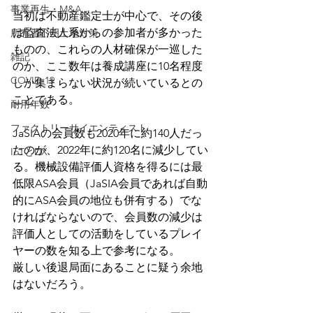
事業再生・M&A
当初は不動産鑑定士が中心で、その後
は監査法人系からの参加者が多かった
所有者不明土地対策
ものの、これらの人材確保が一巡した
雑記
のか、ここ数年は養成講座に10名程度
COVID-19
しか集まらない状況が続いているとの
ことである。
耐用年数
ファクトリーサイエンティスト
JaSIAの会員数も2020年に約140人だっ
たのが、2022年に約120名に減少してい
IoTとDX
る。機械設備評価人資格を得るには最
低限ASA会員（JaSIA会員であれば自動
的にASA会員の地位も併有する）でな
ければならないので、会員数の減少は
評価人としての活動をしているプレイ
ヤーの数を知る上で参考になる。
厳しい後退局面にあることに疑う余地
はないだろう。