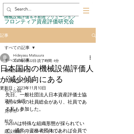
​機械設備評価＆不動産ソリューション
​フロンティア資産評価研究会
記事
すべての記事
Hideyasu Matsuura
すべての記事
2023年9月22日
読了時間: 4分
日本国内の機械設備評価人
機械設備評価
が減少傾向にある
環境規制と評価
更新日：
2023年11月10日
やぐら鶴
先日、一般社団法人日本資産評価士協
資格と倫理
会(JaSIA)の社員総会があり、社員であ
る私も参加した。
見本市
航空
JaSIAは特殊な組織形態が採られてい
て、通常の資格者団体であれば会員で
建設機械（イエローアイロン）