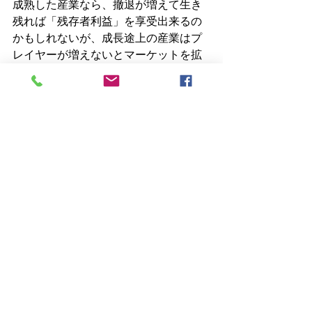
成熟した産業なら、撤退が増えて生き
残れば「残存者利益」を享受出来るの
かもしれないが、成長途上の産業はプ
レイヤーが増えないとマーケットを拡
大することは出来ないため、成長途上
での同業者の撤退はあまり有り難い話
ではない。
とはいえ、ただ「評価が出来ます」で
はなかなかPR力は乏しい。困った問題
に直面して何とか評価したいと言う人
がいればお役に立てるのであるが、そ
うでない人には全く不要なサービスで
ある。評価だけではなく評価から派生
した仕事を開拓する必要はあるだろ
う。残念ながら「依頼者から指定され
た金額で評価書を作る」ことは許され
ない世界であるが、ご依頼をいただく
皆様の「片付けたい用事」に対するニ