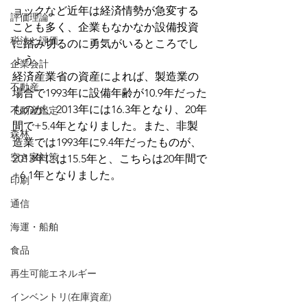
ョックなど近年は経済情勢が急変する
評価理論
ことも多く、企業もなかなか設備投資
税法と評価
に踏み切るのに勇気がいるところでし
ょう。
企業会計
経済産業省の資産によれば、製造業の
不動産
場合で1993年に設備年齢が10.9年だった
ものが、2013年には16.3年となり、20年
不動産鑑定
間で+5.4年となりました。また、非製
森林
造業では1993年に9.4年だったものが、
空き家対策
2013年には15.5年と、こちらは20年間で
+6.1年となりました。
印刷
通信
海運・船舶
食品
再生可能エネルギー
インベントリ(在庫資産)