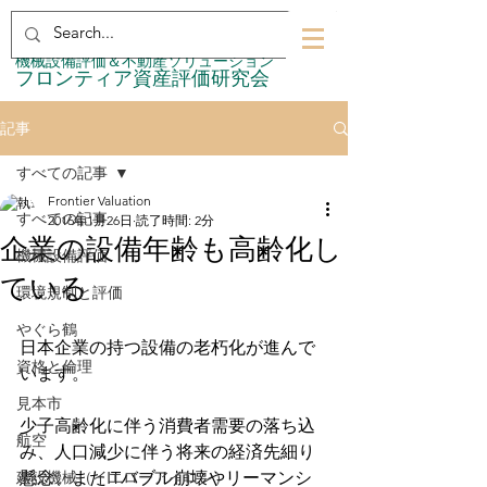
​機械設備評価＆不動産ソリューション
​フロンティア資産評価研究会
記事
すべての記事
Frontier Valuation
すべての記事
2016年1月26日
読了時間: 2分
企業の設備年齢も高齢化し
機械設備評価
ている
環境規制と評価
やぐら鶴
日本企業の持つ設備の老朽化が進んで
資格と倫理
います。
見本市
少子高齢化に伴う消費者需要の落ち込
航空
み、人口減少に伴う将来の経済先細り
建設機械（イエローアイロン）
懸念、またITバブル崩壊やリーマンシ