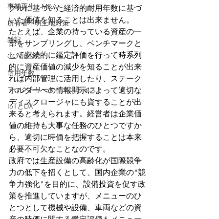
事業再生・M&A
クルに基づいた経済的耐用年数に基づ
いた価値を知ることは出来ません。
所有者不明土地対策
たとえば、企業の持っている資産の一
雑記
部をサンプリングし、ベンチマークと
して継続的に鑑定評価を行って時系列
COVID-19
的に資産価値の減少を知ることが出来
耐用年数
れば内部管理に活用したり、ステーク
ファクトリーサイエンティスト
ホルダーへの情報開示によって適切な
ディスクロージャにも資することが出
IoTとDX
来ると考えられます。経営者は企業価
値の維持も大事な任務のひとつですか
ら、適切に時価を把握することは本来
必要不可欠なことなのです。
政府では生産設備の高齢化が国際競争
力の低下を招くとして、国内企業の"競
争力強化"を目的に、設備投資を促す政
策を推進していますが、メニューのひ
とつとして機械や設備、車両などの資