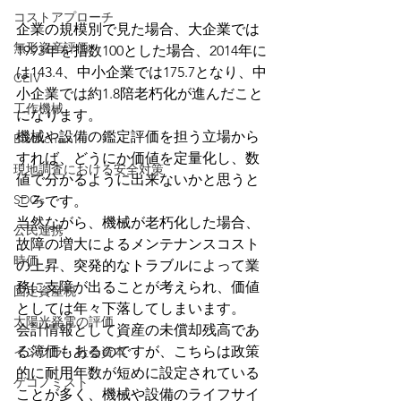
コストアプローチ
企業の規模別で見た場合、大企業では
無形資産評価
1993年を指数100とした場合、2014年に
は143.4、中小企業では175.7となり、中
CEIV
小企業では約1.8陪老朽化が進んだこと
工作機械
になります。
機械や設備の鑑定評価を担う立場から
Blockchain
すれば、どうにか価値を定量化し、数
現地調査における安全対策
値で分かるように出来ないかと思うと
SDGs
ころです。
当然ながら、機械が老朽化した場合、
公民連携
故障の増大によるメンテナンスコスト
時価
の上昇、突発的なトラブルによって業
務に支障が出ることが考えられ、価値
固定資産税
としては年々下落してしまいます。
太陽光発電の評価
会計情報として資産の未償却残高であ
る簿価もあるのですが、こちらは政策
インフラ・社会資本
的に耐用年数が短めに設定されている
ゲコノミスト
ことが多く、機械や設備のライフサイ