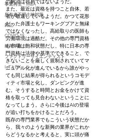
の解消は容易ではないようだ。
事業再生・M&A
また、最近は資格を持つこと自体、若
所有者不明土地対策
者が敬遠しているようだ。かつて花形
だった弁護士もワーキングプアと無縁
雑記
ではなくなったし、高給取りの医師も
COVID-19
労働環境は過酷だ。その他の専門資格
も市場は飽和状態だし、特に日本の専
耐用年数
門資格は法律や基準でできること、で
ファクトリーサイエンティスト
きないことを厳しく規制されていてマ
IoTとDX
ニュアル化が進んでいるから誰がやっ
ても同じ結果が得られるというコモデ
ィティ市場と化し、ダンピングが進
む。そうすると時間とお金をかけて資
格を取っても見合わないということに
なってしまう。さらに今後はAIの登場
が追い打ちをかけることだろう。　
既存の専門業界でもこういう状態だか
ら、我々のような新興の業界がこれか
らどうなるかと考えると、実に頭が痛