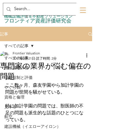
​機械設備評価＆不動産ソリューション
​フロンティア資産評価研究会
記事
すべての記事
Frontier Valuation
すべての記事
2017年8月21日
読了時間: 2分
専門家の業界が悩む偏在の
機械設備評価
問題
環境規制と評価
ここ数ヶ月、森友学園やら加計学園の
やぐら鶴
問題が世間を騒がせている。
資格と倫理
特に加計学園の問題では、獣医師の不
見本市
足の問題も派生的な話題のひとつにな
航空
っている。
建設機械（イエローアイロン）