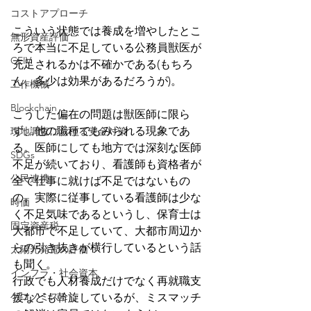
コストアプローチ
こういう状態では養成を増やしたとこ
無形資産評価
ろで本当に不足している公務員獣医が
CEIV
充足されるかは不確かである(もちろ
ん、多少は効果があるだろうが)。
工作機械
Blockchain
こうした偏在の問題は獣医師に限ら
ず、他の職種でもみられる現象であ
現地調査における安全対策
る。医師にしても地方では深刻な医師
SDGs
不足が続いており、看護師も資格者が
公民連携
全て仕事に就けば不足ではないもの
の、実際に従事している看護師は少な
時価
く不足気味であるというし、保育士は
固定資産税
大都市で不足していて、大都市周辺か
らの引き抜きが横行しているという話
太陽光発電の評価
も聞く。
インフラ・社会資本
行政でも人材養成だけでなく再就職支
ゲコノミスト
援なども斡旋しているが、ミスマッチ