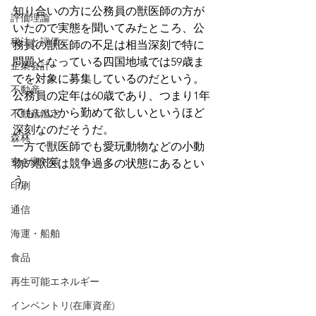
知り合いの方に公務員の獣医師の方が
評価理論
いたので実態を聞いてみたところ、公
税法と評価
務員の獣医師の不足は相当深刻で特に
問題となっている四国地域では59歳ま
企業会計
でを対象に募集しているのだという。
不動産
公務員の定年は60歳であり、つまり1年
でもいいから勤めて欲しいというほど
不動産鑑定
深刻なのだそうだ。
森林
一方で獣医師でも愛玩動物などの小動
空き家対策
物の獣医は競争過多の状態にあるとい
う。
印刷
通信
海運・船舶
食品
再生可能エネルギー
インベントリ(在庫資産)