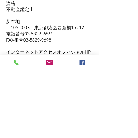
資格
不動産鑑定士
所在地
〒105-0003 東京都港区西新橋1-6-12
電話番号03-5829-9697
FAX番号03-5829-9698
インターネットアクセスオフィシャルHP
http://www.midzuki.co.jp/
メッセージ
動産は多種多様であり、その評価におい
ては各専門家との連携が重要です。
パートナーそれぞれが専門性を高めると
ともに、外部専門家とのネットワークを
構築し、問題解決を図って参ります。
© 2023 フロンティア資産評価研究会
-
Wix.com
で作成されたホームページです。